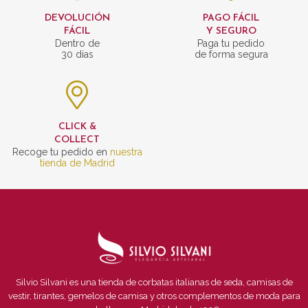
DEVOLUCIÓN
PAGO FÁCIL
FÁCIL
Y SEGURO
Dentro de
Paga tu pedido
30 días
de forma segura
CLICK &
COLLECT
Recoge tu pedido en
nuestra
tienda de Madrid
Silvio Silvani es una tienda de corbatas italianas de seda, camisas de
vestir, tirantes, gemelos de camisa y otros complementos de moda para