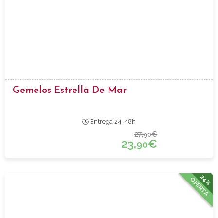
Gemelos Estrella De Mar
Entrega 24-48h
27,
€
90
23,
€
90
24%
OFERTA