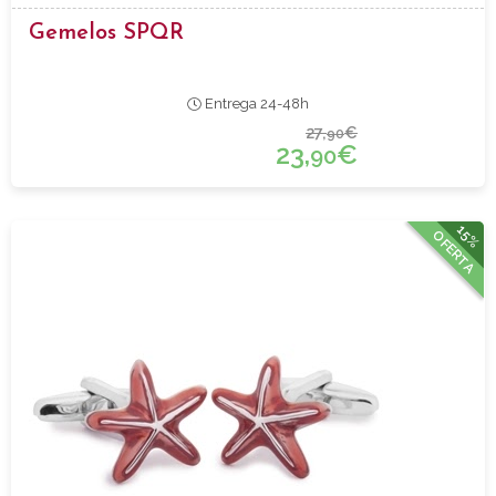
Gemelos SPQR
Entrega 24-48h
27,
€
90
23,
€
90
15%
OFERTA