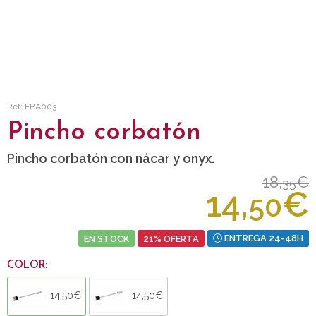
Ref: FBA003
Pincho corbatón
Pincho corbatón con nácar y onyx.
18,
€
35
14,
€
50
EN STOCK
21% OFERTA
ENTREGA 24-48H
COLOR:
14,50€
14,50€