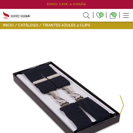
ENVÍO 5,90€ A ESPAÑA
0
0
INICIO
CATÁLOGO
TIRANTES AZULES 4 CLIPS