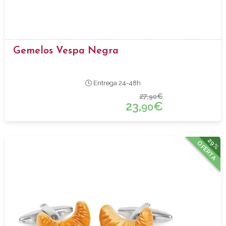
Gemelos Vespa Negra
Entrega 24-48h
27,
€
90
23,
€
90
29%
OFERTA