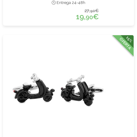
Entrega 24-48h
27,
€
90
19,
€
90
15%
OFERTA