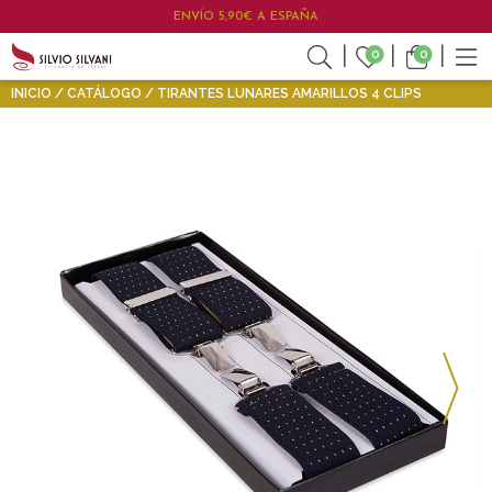
ENVÍO 5,90€ A ESPAÑA
0
0
INICIO
CATÁLOGO
TIRANTES LUNARES AMARILLOS 4 CLIPS