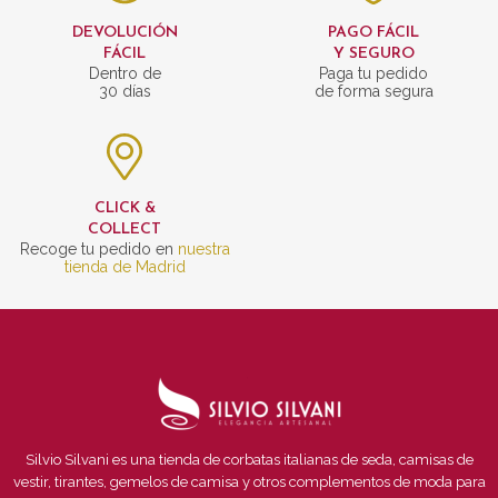
DEVOLUCIÓN
PAGO FÁCIL
FÁCIL
Y SEGURO
Dentro de
Paga tu pedido
30 días
de forma segura
CLICK &
COLLECT
Recoge tu pedido en
nuestra
tienda de Madrid
Silvio Silvani es una tienda de corbatas italianas de seda, camisas de
vestir, tirantes, gemelos de camisa y otros complementos de moda para