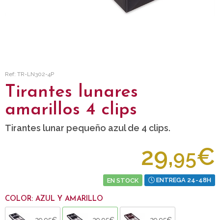
Ref: TR-LN302-4P
Tirantes lunares
amarillos 4 clips
Tirantes lunar pequeño azul de 4 clips.
29,
€
95
EN STOCK
ENTREGA 24-48H
COLOR: AZUL Y AMARILLO
29,95€
29,95€
29,95€