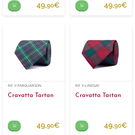
49,
€
49,
€
90
90
Rif: Y-FARQUARSON
Rif: Y-LINDSAY
Cravatta Tartan
Cravatta Tartan
49,
€
49,
€
90
90