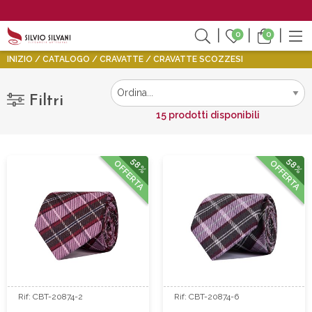
0
0
INIZIO
CATALOGO
CRAVATTE
CRAVATTE SCOZZESI
Filtri
15 prodotti disponibili
58%
58%
OFFERTA
OFFERTA
Rif: CBT-20874-2
Rif: CBT-20874-6