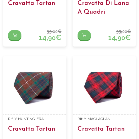
Cravatta Tartan
Cravatta Di Lana
A Quadri
35,
€
35,
€
00
00
14,
€
14,
€
90
90
Rif: Y-HUNTING-FRA
Rif: Y-MACLACLAN
Cravatta Tartan
Cravatta Tartan