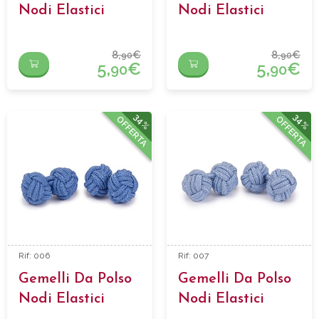
Nodi Elastici
Nodi Elastici
8,
€
8,
€
90
90
5,
€
5,
€
90
90
34%
34%
OFFERTA
OFFERTA
Rif: 006
Rif: 007
Gemelli Da Polso
Gemelli Da Polso
Nodi Elastici
Nodi Elastici