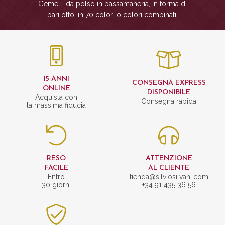
Gemelli da polso in passamaneria, in forma di
barilotto, in 70 colori o colori combinati.
15 ANNI
CONSEGNA EXPRESS
ONLINE
DISPONIBILE
Acquista con
Consegna rapida
la massima fiducia
RESO
ATTENZIONE
FACILE
AL CLIENTE
Entro
tienda@silviosilvani.com
30 giorni
+34 91 435 36 56