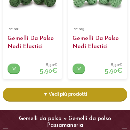
Rif: 018
Rif: 019
Gemelli Da Polso
Gemelli Da Polso
Nodi Elastici
Nodi Elastici
8,
€
8,
€
90
90
5,
€
5,
€
90
90
▼ Vedi più prodotti
Gemelli da polso » Gemelli da polso
Passamaneria