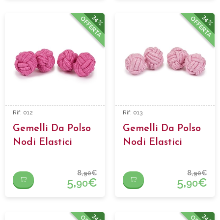
34%
34%
OFFERTA
OFFERTA
Rif: 012
Rif: 013
Gemelli Da Polso
Gemelli Da Polso
Nodi Elastici
Nodi Elastici
8,
€
8,
€
90
90
5,
€
5,
€
90
90
34%
34%