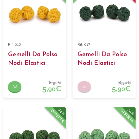
Rif: 016
Rif: 017
Gemelli Da Polso
Gemelli Da Polso
Nodi Elastici
Nodi Elastici
8,
€
8,
€
90
90
5,
€
5,
€
90
90
34%
34%
OFFERTA
OFFERTA