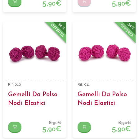
5,
€
5,
€
90
90
34%
34%
OFFERTA
OFFERTA
Rif: 010
Rif: 011
Gemelli Da Polso
Gemelli Da Polso
Nodi Elastici
Nodi Elastici
8,
€
8,
€
90
90
5,
€
5,
€
90
90