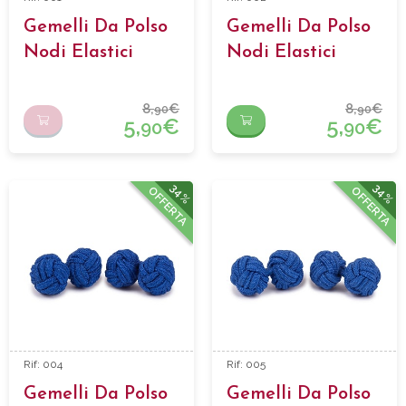
Gemelli Da Polso
Gemelli Da Polso
Nodi Elastici
Nodi Elastici
8,
€
8,
€
90
90
5,
€
5,
€
90
90
34%
34%
OFFERTA
OFFERTA
Rif: 004
Rif: 005
Gemelli Da Polso
Gemelli Da Polso