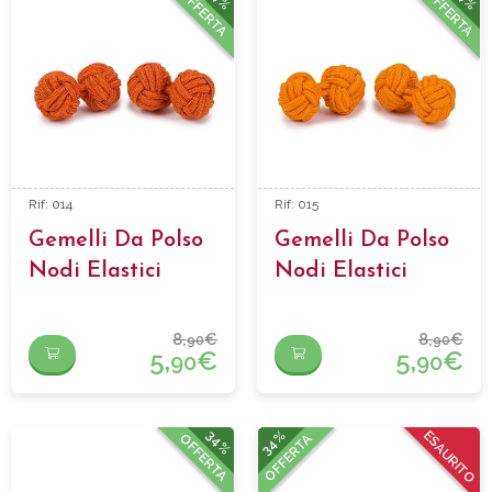
OFFERTA
OFFERTA
Rif: 014
Rif: 015
Gemelli Da Polso
Gemelli Da Polso
Nodi Elastici
Nodi Elastici
8,
€
8,
€
90
90
5,
€
5,
€
90
90
34%
34%
ESAURITO
OFFERTA
OFFERTA