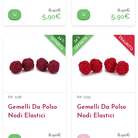
8,
€
8,
€
90
90
5,
€
5,
€
90
90
34%
34%
ESAURITO
OFFERTA
OFFERTA
Rif: 008
Rif: 009
Gemelli Da Polso
Gemelli Da Polso
Nodi Elastici
Nodi Elastici
8,
€
8,
€
90
90