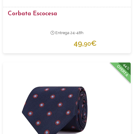
Corbata Escocesa
Entrega 24-48h
49,
€
90
44%
OFERTA