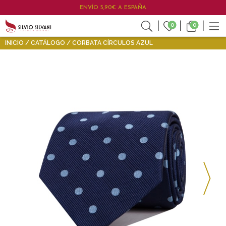
ENVÍO 5,90€ A ESPAÑA
0
0
INICIO
CATÁLOGO
CORBATA CÍRCULOS AZUL