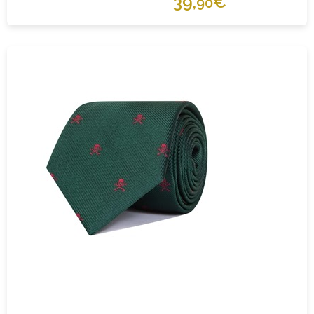
39,
€
90