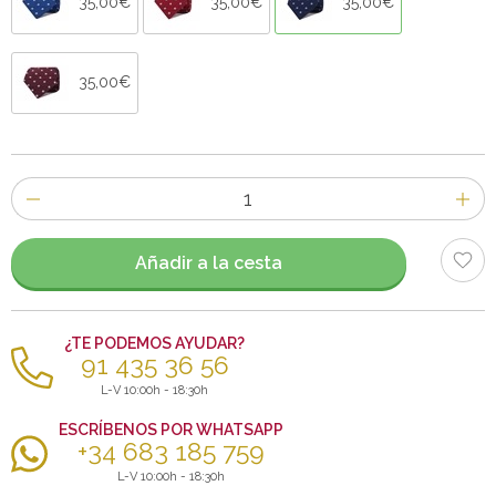
35,00€
35,00€
35,00€
35,00€
Número
de
artículos
Añadir a la cesta
¿TE PODEMOS AYUDAR?
91 435 36 56
L-V 10:00h - 18:30h
ESCRÍBENOS POR WHATSAPP
+34 683 185 759
L-V 10:00h - 18:30h