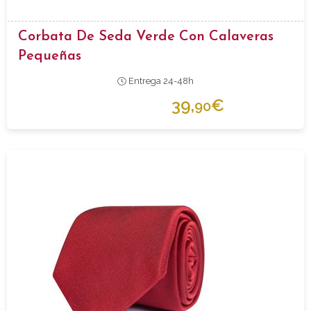
Corbata De Seda Verde Con Calaveras
Pequeñas
Entrega 24-48h
39,
€
90