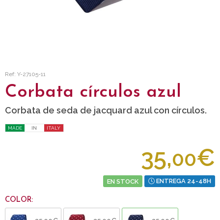
Ref: Y-27105-11
Corbata círculos azul
Corbata de seda de jacquard azul con círculos.
MADE
IN
ITALY
35,
€
00
EN STOCK
ENTREGA 24-48H
COLOR: