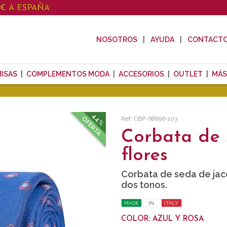
0€ A ESPAÑA
NOSOTROS
AYUDA
CONTACT
ISAS
COMPLEMENTOS MODA
ACCESORIOS
OUTLET
MÁS
44%
Ref: CBP-68896-103
OFERTA
Corbata de 
flores
Corbata de seda de jac
dos tonos.
MADE
IN
ITALY
COLOR: AZUL Y ROSA