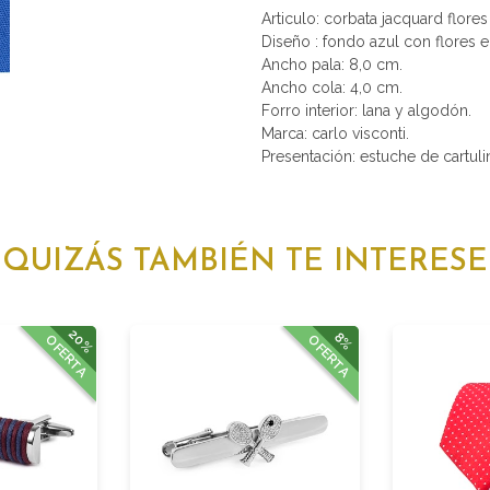
Articulo: corbata jacquard flore
Diseño : fondo azul con flores e
Ancho pala: 8,0 cm.
Ancho cola: 4,0 cm.
Forro interior: lana y algodón.
Marca: carlo visconti.
Presentación: estuche de cartulin
QUIZÁS TAMBIÉN TE INTERESE
20%
8%
OFERTA
OFERTA