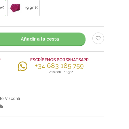
0€
19,90€
Añadir a la cesta
?
ESCRÍBENOS POR WHATSAPP
+34 683 185 759
L-V 10:00h - 18:30h
lo Visconti
da