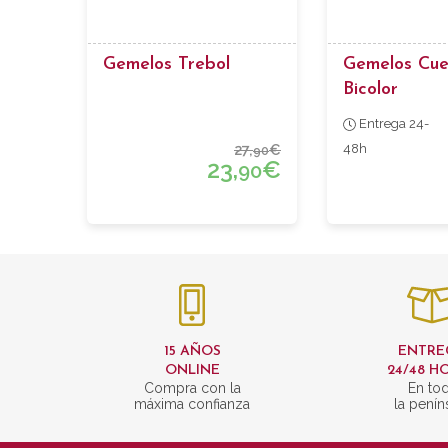
Gemelos Trebol
Gemelos Cu
Bicolor
Entrega 24-
27,
€
48h
90
23,
€
90
15 AÑOS
ENTRE
ONLINE
24/48 H
Compra con la
En to
máxima confianza
la penín