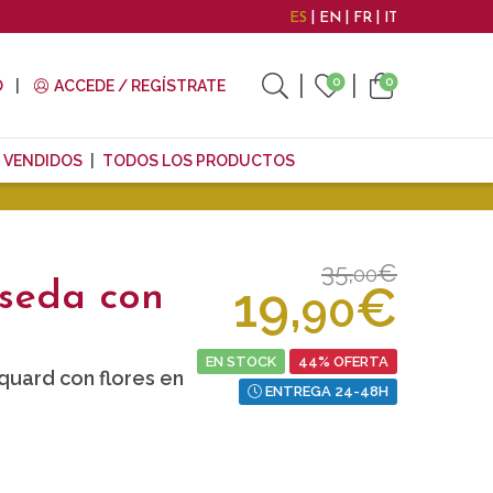
ES
EN
FR
IT
0
0
O
ACCEDE / REGÍSTRATE
 VENDIDOS
TODOS LOS PRODUCTOS
35,
€
00
19,
€
seda con
90
EN STOCK
44% OFERTA
quard con flores en
ENTREGA 24-48H