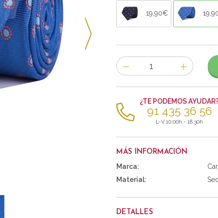
19,90€
19,9
Número
de
artículos
¿TE PODEMOS AYUDAR
91 435 36 56
L-V 10:00h - 18:30h
MÁS INFORMACIÓN
Marca:
Car
Material:
Se
DETALLES