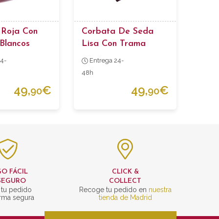
 Roja Con
Corbata De Seda
Blancos
Lisa Con Trama
Burdeos Oscuro
4-
Entrega 24-
48h
49,
€
49,
€
90
90
O FÁCIL
CLICK &
SEGURO
COLLECT
 tu pedido
Recoge tu pedido en
nuestra
rma segura
tienda de Madrid