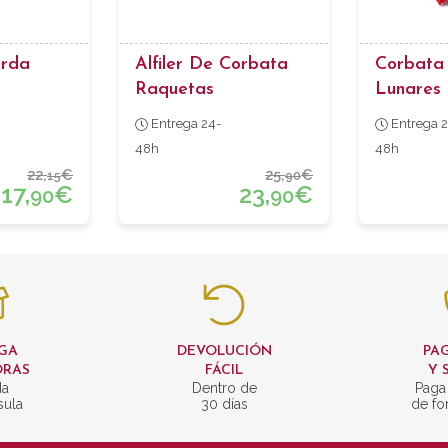
erda
Alfiler De Corbata
Corbata
Raquetas
Lunares 
Entrega 24-
Entrega 2
48h
48h
22,
€
25,
€
15
90
17,
€
23,
€
90
90
GA
DEVOLUCIÓN
PAG
ORAS
FÁCIL
Y 
da
Dentro de
Paga
sula
30 días
de fo