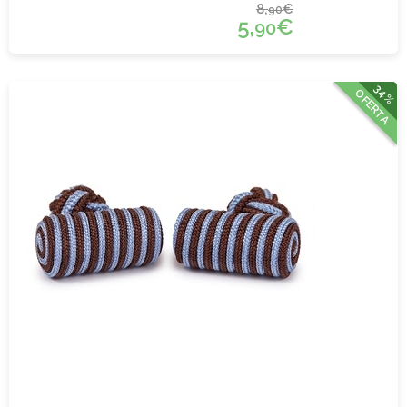
8,
€
90
5,
€
90
34%
OFERTA