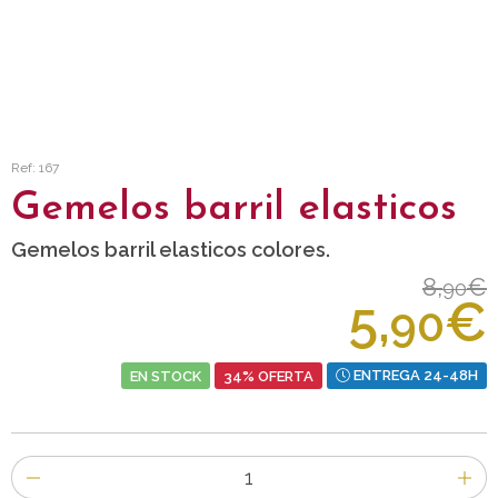
Ref: 167
Gemelos barril elasticos
Gemelos barril elasticos colores.
8,
€
90
5,
€
90
EN STOCK
34% OFERTA
ENTREGA 24-48H
Número
de