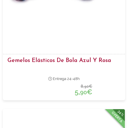
Gemelos Elásticos De Bola Azul Y Rosa
Entrega 24-48h
8,
€
90
5,
€
90
34%
OFERTA