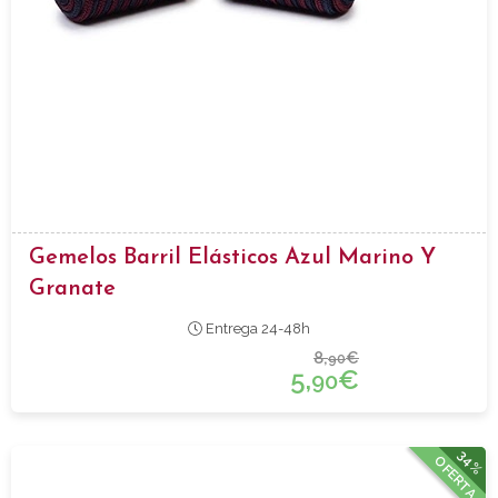
Gemelos Barril Elásticos Azul Marino Y
Granate
Entrega 24-48h
8,
€
90
5,
€
90
34%
OFERTA