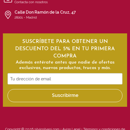
Contacta con nosotros
Calle Don Ramón de la Cruz, 47
28001 - Madrid
SUSCRÍBETE PARA OBTENER UN
DESCUENTO DEL 5% EN TU PRIMERA
COMPRA
Además entérate antes que nadie de ofertas
exclusivas, nuevos productos, trucos y más.
Tu
dirección
de
Suscribirme
email
Copyright © 2026 silviosilvani.com •
Aviso Legal
•
Términos y condiciones de