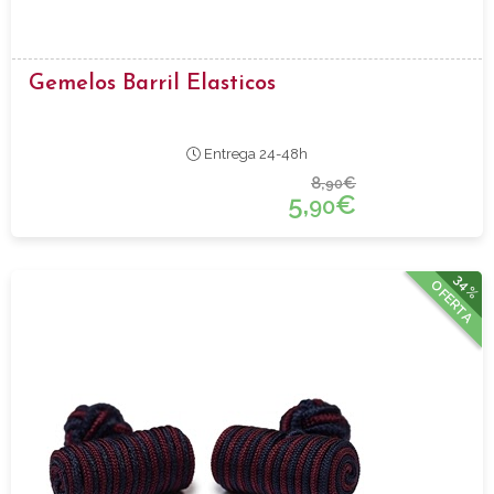
Gemelos Barril Elasticos
Entrega 24-48h
8,
€
90
5,
€
90
34%
OFERTA