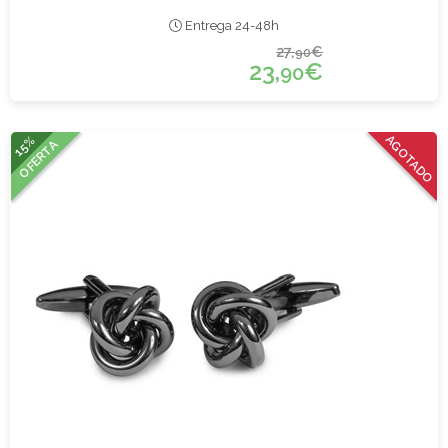
Entrega 24-48h
27,
€
90
23,
€
90
15%
AGOTADO
OFERTA