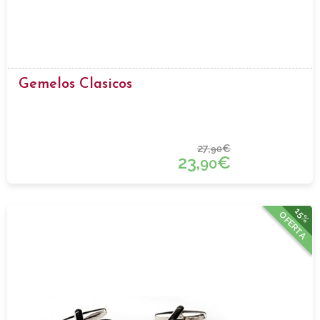
Gemelos Clasicos
27,
€
90
23,
€
90
15%
OFERTA