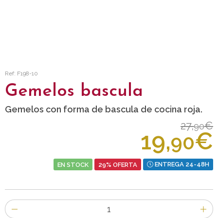
Ref: F198-10
Gemelos bascula
Gemelos con forma de bascula de cocina roja.
27,
€
90
19,
€
90
EN STOCK
29% OFERTA
ENTREGA 24-48H
Número
de