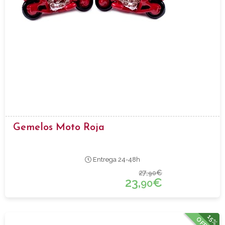
Gemelos Moto Roja
Entrega 24-48h
27,
€
90
23,
€
90
15%