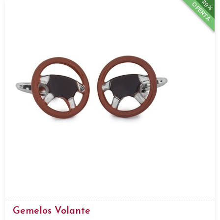
29%
OFERTA
Gemelos Volante