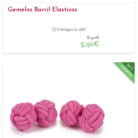
Gemelos Barril Elasticos
Entrega 24-48h
8,
€
90
5,
€
90
34%
OFERTA