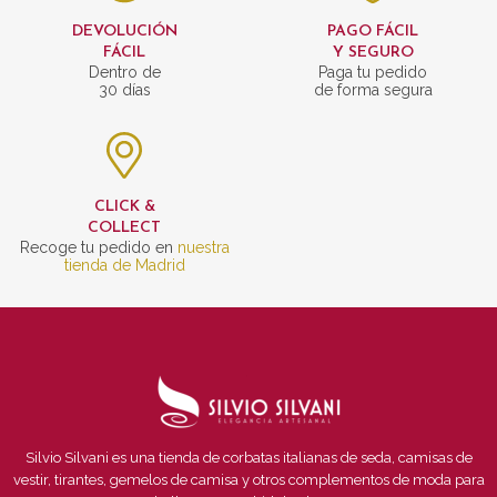
DEVOLUCIÓN
PAGO FÁCIL
FÁCIL
Y SEGURO
Dentro de
Paga tu pedido
30 días
de forma segura
CLICK &
COLLECT
Recoge tu pedido en
nuestra
tienda de Madrid
Silvio Silvani es una tienda de corbatas italianas de seda, camisas de
vestir, tirantes, gemelos de camisa y otros complementos de moda para