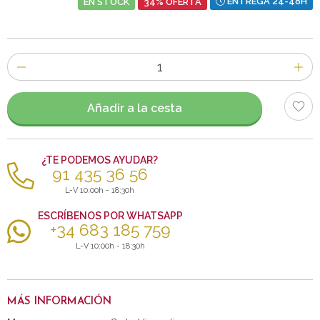
EN STOCK
34% OFERTA
ENTREGA 24-48H
Número
de
artículos
Añadir a la cesta
¿TE PODEMOS AYUDAR?
91 435 36 56
L-V 10:00h - 18:30h
ESCRÍBENOS POR WHATSAPP
+34 683 185 759
L-V 10:00h - 18:30h
MÁS INFORMACIÓN