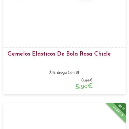
Gemelos Elásticos De Bola Rosa Chicle
Entrega 24-48h
8,
€
90
5,
€
90
34%
OFERTA