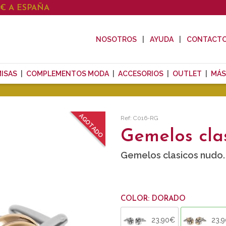
0€ A ESPAÑA
NOSOTROS
AYUDA
CONTACT
ISAS
COMPLEMENTOS MODA
ACCESORIOS
OUTLET
MÁS
AGOTADO
Ref: C016-RG
Gemelos cla
Gemelos clasicos nudo.
COLOR: DORADO
23,90€
23,