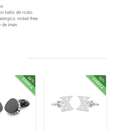
no.
con baño de rodio.
alérgico, nickel-free.
e de imán.
34%
15%
OFERTA
OFERTA