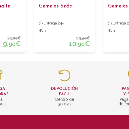
alte
Gemelos Seda
Gemelos 
Entrega 24-
Entrega 2
48h
48h
25,
€
19,
€
00
90
9,
€
10,
€
90
90
GA
DEVOLUCIÓN
PAG
ORAS
FÁCIL
Y 
da
Dentro de
Paga
sula
30 días
de fo