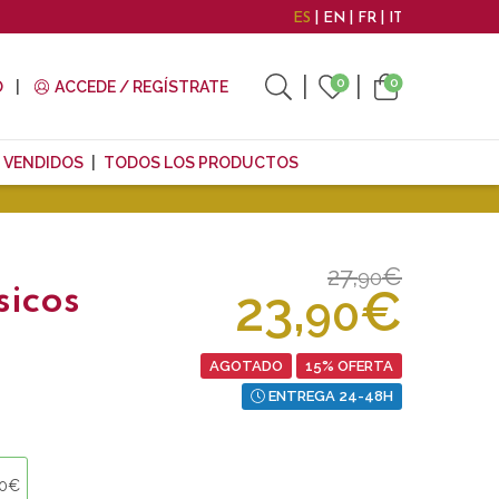
ES
EN
FR
IT
0
0
O
ACCEDE / REGÍSTRATE
 VENDIDOS
TODOS LOS PRODUCTOS
27,
€
90
23,
€
sicos
90
AGOTADO
15% OFERTA
ENTREGA 24-48H
90€