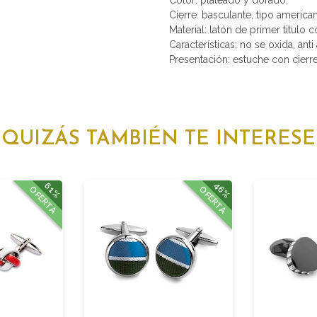
Cierre: basculante, tipo america
Material: latón de primer titulo 
Características: no se oxida, anti 
Presentación: estuche con cierr
QUIZÁS TAMBIÉN TE INTERESE
46%
61%
OFERTA
OFERTA