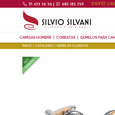
ENVÍO 5,9
91 435 36 56
|
683 185 759
CAMISAS HOMBRE
CORBATAS
GEMELOS PARA CAM
INICIO
CATÁLOGO
GEMELOS CLASICOS
15%
OFERTA