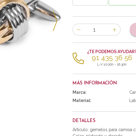
Número
de
artículos
¿TE PODEMOS AYUDAR
91 435 36 56
L-V 10:00h - 18:30h
MÁS INFORMACIÓN
Marca:
Car
Material:
Lat
DETALLES
Articulo: gemelos para camisa 
Color: plateado y dorado.