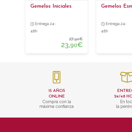
Gemelos Iniciales
Gemelos Esm
Entrega 24-
Entrega 24-
48h
48h
27,
€
90
23,
€
90
15 AÑOS
ENTRE
ONLINE
24/48 H
Compra con la
En to
máxima confianza
la penín