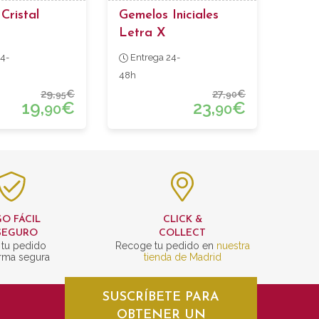
Cristal
Gemelos Iniciales
Letra X
4-
Entrega 24-
48h
29,
€
27,
€
95
90
19,
€
23,
€
90
90
O FÁCIL
CLICK &
SEGURO
COLLECT
 tu pedido
Recoge tu pedido en
nuestra
rma segura
tienda de Madrid
SUSCRÍBETE PARA
OBTENER UN