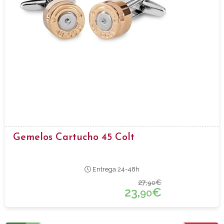
Gemelos Cartucho 45 Colt
Entrega 24-48h
27,
€
90
23,
€
90