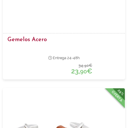
Gemelos Acero
Entrega 24-48h
34,
€
90
23,
€
90
29%
OFERTA