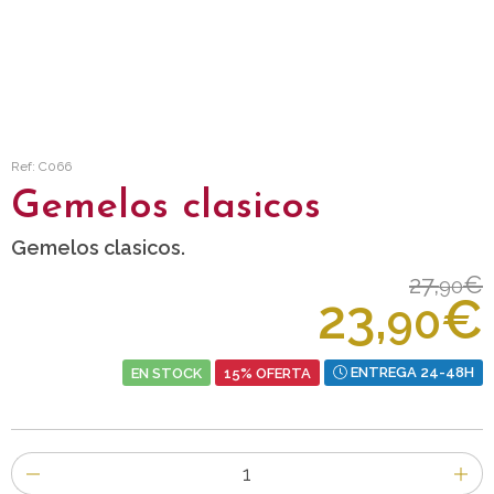
Ref: C066
Gemelos clasicos
Gemelos clasicos.
27,
€
90
23,
€
90
EN STOCK
15% OFERTA
ENTREGA 24-48H
Número
de