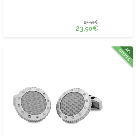
27,
€
90
23,
€
90
32%
OFERTA