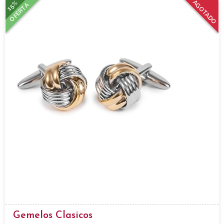
15%
AGOTADO
OFERTA
Gemelos Clasicos