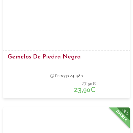
Gemelos De Piedra Negra
Entrega 24-48h
27,
€
90
23,
€
90
29%
OFERTA