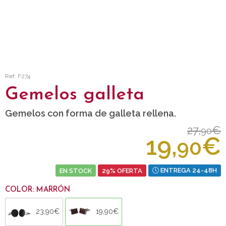
Ref: F274
Gemelos galleta
Gemelos con forma de galleta rellena.
27,
€
90
19,
€
90
EN STOCK
29% OFERTA
ENTREGA 24-48H
COLOR: MARRÓN
23,90€
19,90€