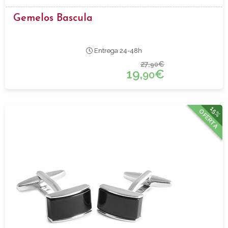
Gemelos Bascula
Entrega 24-48h
27,
€
90
19,
€
90
15%
OFERTA