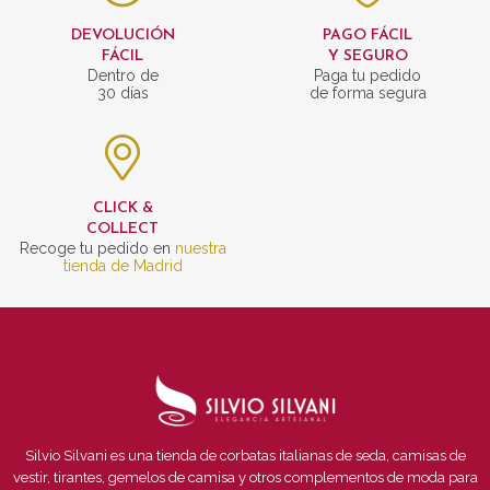
DEVOLUCIÓN
PAGO FÁCIL
FÁCIL
Y SEGURO
Dentro de
Paga tu pedido
30 días
de forma segura
CLICK &
COLLECT
Recoge tu pedido en
nuestra
tienda de Madrid
Silvio Silvani es una tienda de corbatas italianas de seda, camisas de
vestir, tirantes, gemelos de camisa y otros complementos de moda para