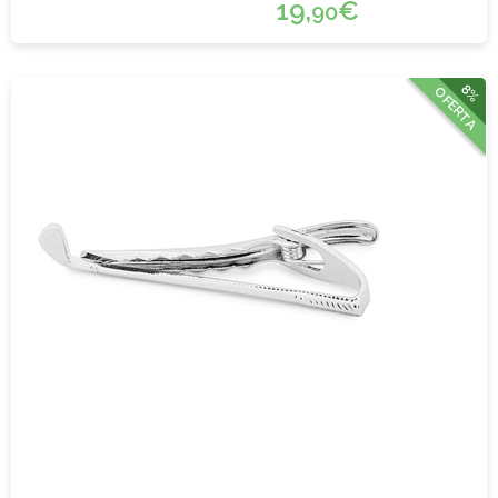
19,
€
90
8%
OFERTA