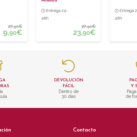
Anillos
Entrega 24-
Entrega 2
48h
48h
27,
€
27,
€
90
90
9,
€
23,
€
90
90
GA
DEVOLUCIÓN
PAG
ORAS
FÁCIL
Y 
da
Dentro de
Paga
sula
30 días
de fo
ación
Contacto