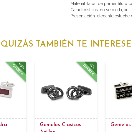
Material: latón de primer titulo 
Características: no se oxida, anti 
Presentación: elegante estuche d
QUIZÁS TAMBIÉN TE INTERESE
65%
15%
OFERTA
OFERTA
dra
Gemelos Clasicos
Gemelos 