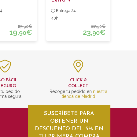
Letra V
4-
Entrega 24-
48h
27,
€
27,
€
90
90
19,
€
23,
€
90
90
O FÁCIL
CLICK &
SEGURO
COLLECT
 tu pedido
Recoge tu pedido en
nuestra
rma segura
tienda de Madrid
SUSCRÍBETE PARA
OBTENER UN
DESCUENTO DEL 5% EN
TU PRIMERA COMPRA