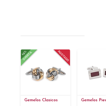
15%
AGOTADO
OFERTA
Gemelos Clasicos
Gemelos Pie