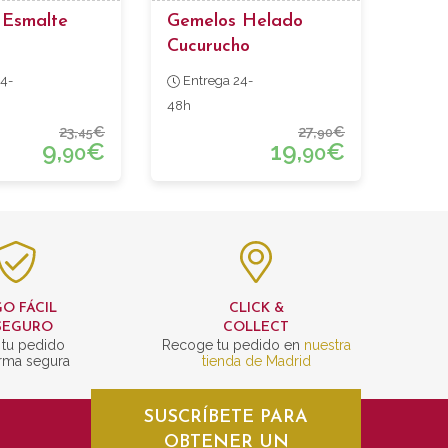
 Esmalte
Gemelos Helado
Cucurucho
4-
Entrega 24-
48h
23,
€
27,
€
45
90
9,
€
19,
€
90
90
O FÁCIL
CLICK &
SEGURO
COLLECT
 tu pedido
Recoge tu pedido en
nuestra
rma segura
tienda de Madrid
SUSCRÍBETE PARA
OBTENER UN