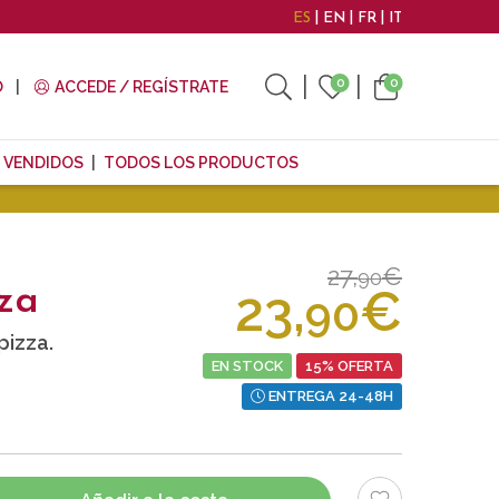
ES
EN
FR
IT
0
0
O
ACCEDE / REGÍSTRATE
 VENDIDOS
TODOS LOS PRODUCTOS
27,
€
90
23,
€
za
90
pizza.
EN STOCK
15% OFERTA
ENTREGA 24-48H