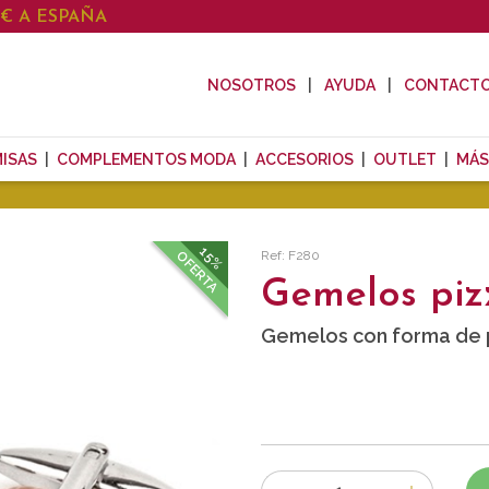
0€ A ESPAÑA
NOSOTROS
AYUDA
CONTACT
ISAS
COMPLEMENTOS MODA
ACCESORIOS
OUTLET
MÁS
15%
Ref: F280
OFERTA
Gemelos piz
Gemelos con forma de 
Número