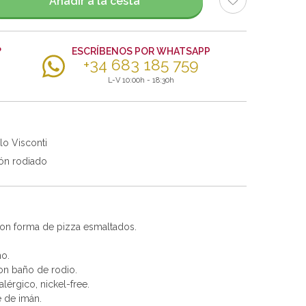
Añadir a la cesta
?
ESCRÍBENOS POR WHATSAPP
+34 683 185 759
L-V 10:00h - 18:30h
lo Visconti
ón rodiado
con forma de pizza esmaltados.
no.
con baño de rodio.
alérgico, nickel-free.
e de imán.