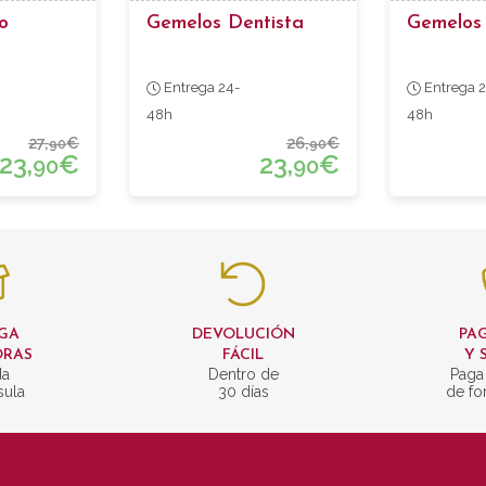
o
Gemelos Dentista
Gemelos
Entrega 24-
Entrega 2
48h
48h
27,
€
26,
€
90
90
23,
€
23,
€
90
90
GA
DEVOLUCIÓN
PAG
ORAS
FÁCIL
Y 
da
Dentro de
Paga
sula
30 días
de fo