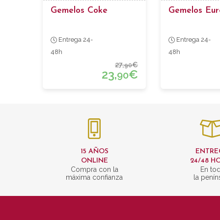
Gemelos Coke
Gemelos Eur
Entrega 24-
Entrega 24-
48h
48h
27,
€
90
23,
€
90
15 AÑOS
ENTRE
ONLINE
24/48 H
Compra con la
En to
máxima confianza
la penín