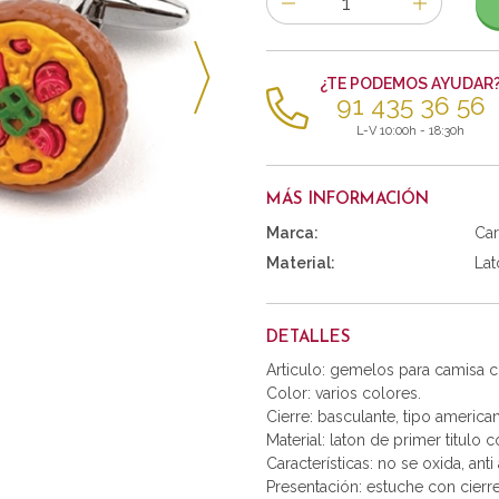
de
artículos
¿TE PODEMOS AYUDAR
91 435 36 56
L-V 10:00h - 18:30h
MÁS INFORMACIÓN
Marca:
Car
Material:
Lat
DETALLES
Articulo: gemelos para camisa 
Color: varios colores.
Cierre: basculante, tipo america
Material: laton de primer titulo 
Características: no se oxida, anti 
Presentación: estuche con cierr