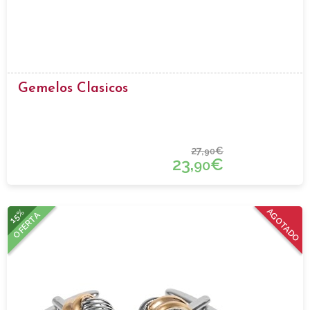
Gemelos Clasicos
27,
€
90
23,
€
90
15%
AGOTADO
OFERTA