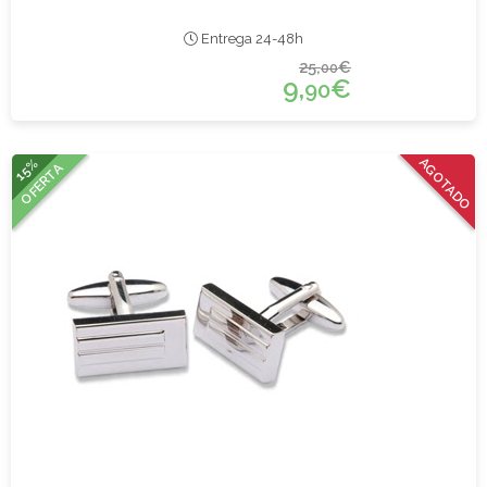
Entrega 24-48h
25,
€
00
9,
€
90
15%
AGOTADO
OFERTA