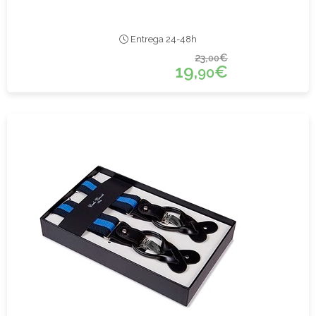
Entrega 24-48h
23,
€
00
19,
€
90