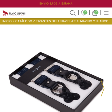
ENVÍO 5,90€ A ESPAÑA
0
0
INICIO
CATÁLOGO
TIRANTES DE LUNARES AZUL MARINO Y BLANCO