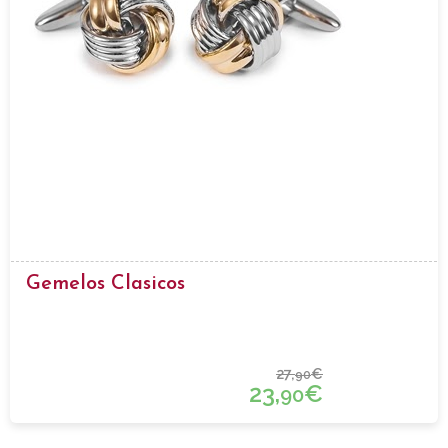
Gemelos Clasicos
27,
€
90
23,
€
90