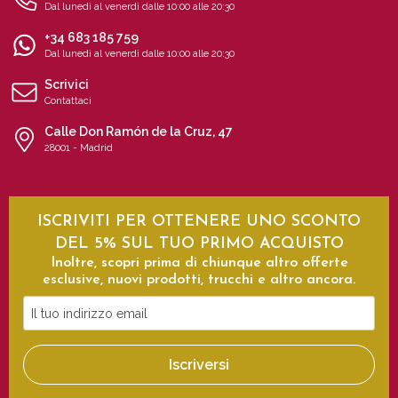
Dal lunedì al venerdì dalle 10:00 alle 20:30
+34 683 185 759
Dal lunedì al venerdì dalle 10:00 alle 20:30
Scrivici
Contattaci
Calle Don Ramón de la Cruz, 47
28001 - Madrid
ISCRIVITI PER OTTENERE UNO SCONTO
DEL 5% SUL TUO PRIMO ACQUISTO
Inoltre, scopri prima di chiunque altro offerte
esclusive, nuovi prodotti, trucchi e altro ancora.
Il
tuo
indirizzo
Iscriversi
email