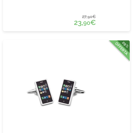
27,
€
90
23,
€
90
29%
OFFERTA