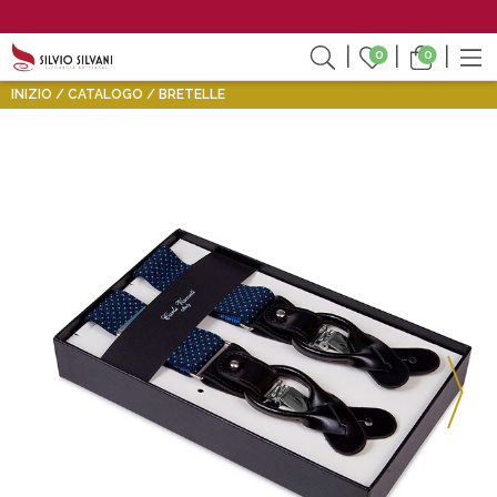
0
0
INIZIO
CATALOGO
BRETELLE