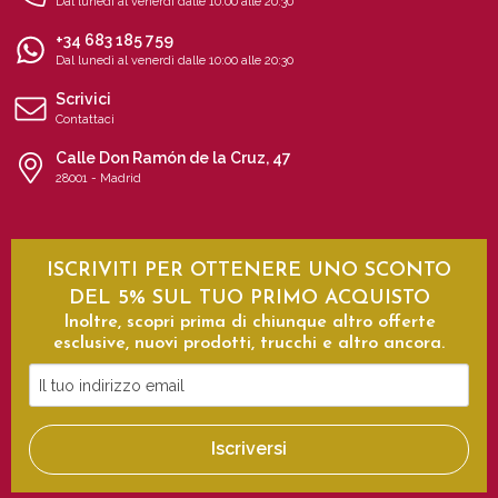
Dal lunedì al venerdì dalle 10:00 alle 20:30
+34 683 185 759
Dal lunedì al venerdì dalle 10:00 alle 20:30
Scrivici
Contattaci
Calle Don Ramón de la Cruz, 47
28001 - Madrid
ISCRIVITI PER OTTENERE UNO SCONTO
DEL 5% SUL TUO PRIMO ACQUISTO
Inoltre, scopri prima di chiunque altro offerte
esclusive, nuovi prodotti, trucchi e altro ancora.
Il
tuo
indirizzo
Iscriversi
email