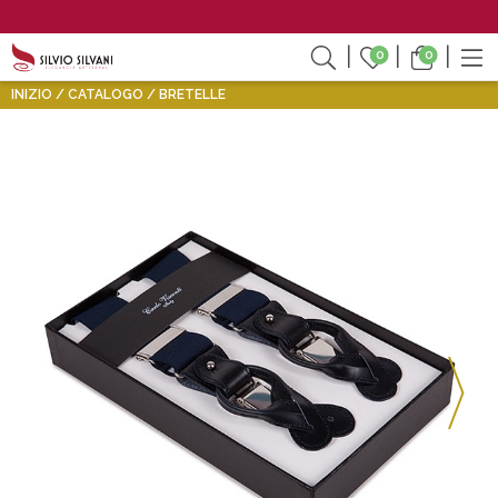
0
0
INIZIO
CATALOGO
BRETELLE