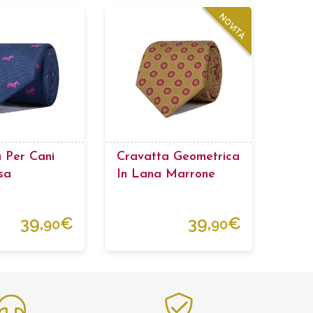
NOVITÀ
 Per Cani
Cravatta Geometrica
sa
In Lana Marrone
39,
€
39,
€
90
90