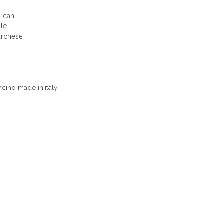
n cani.
le.
urchese.
cino made in italy.