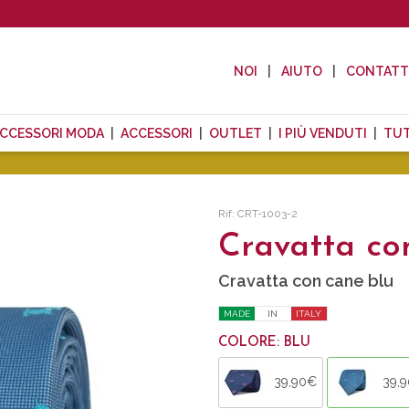
NOI
AIUTO
CONTAT
CCESSORI MODA
ACCESSORI
OUTLET
I PIÙ VENDUTI
TUT
Rif: CRT-1003-2
Cravatta co
Cravatta con cane blu
MADE
IN
ITALY
COLORE: BLU
39,90€
39,