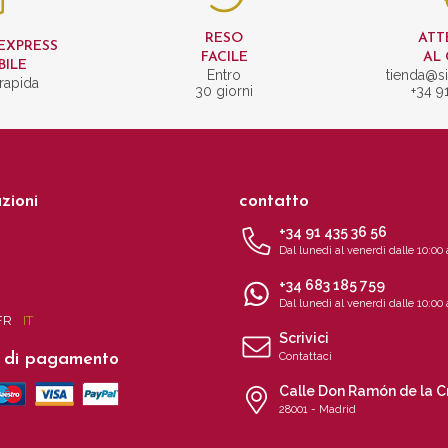
RESO
ATT
EXPRESS
FACILE
AL 
BILE
Entro
tienda@si
rapida
30 giorni
+34 9
zioni
contatto
+34 91 435 36 56
Dal lunedì al venerdì dalle 10:00 
+34 683 185 759
Dal lunedì al venerdì dalle 10:00 
FR
IT
Scrivici
 di pagamento
Contattaci
Calle Don Ramón de la C
28001 - Madrid