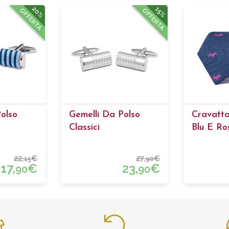
20%
15%
OFFERTA
OFFERTA
olso
Gemelli Da Polso
Cravatta
Classici
Blu E Ro
22,
€
27,
€
15
90
17,
€
23,
€
90
90