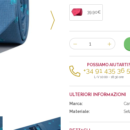
39,90€
Numero
di
articoli
POSSIAMO AIUTARTI
+34 91 435 36 
L-V 10:00 - 18:30 ore
ULTERIORI INFORMAZIONI
Marca:
Car
Materiale:
Set