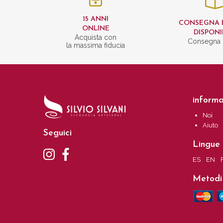
15 ANNI
CONSEGNA 
ONLINE
DISPONI
Acquista con
Consegna 
la massima fiducia
informa
Noi
Aiuto
Seguici
Lingue
ES
EN
Metodi