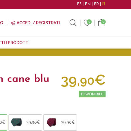
ES
EN
FR
IT
0
0
TO
ACCEDI / REGISTRATI
TI I PRODOTTI
39,
€
90
n cane blu
DISPONIBILE
90€
39,90€
39,90€