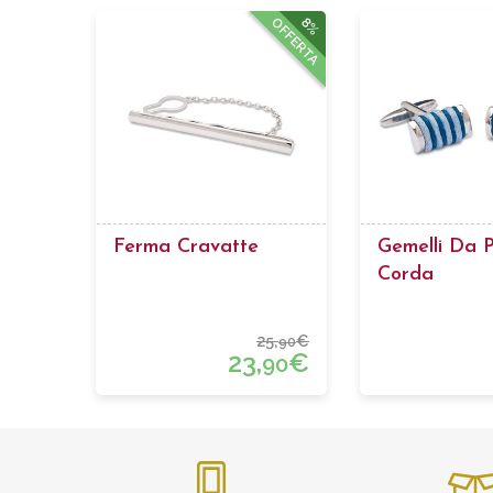
8%
OFFERTA
Ferma Cravatte
Gemelli Da P
Corda
25,
€
90
23,
€
90