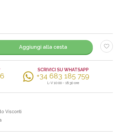
Aggiungi alla cesta
?
SCRIVICI SU WHATSAPP
56
+34 683 185 759
L-V 10:00 - 18:30 ore
lo Visconti
a