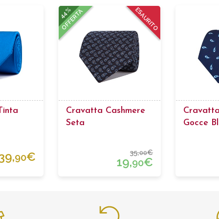
44%
ESAURITO
OFFERTA
Tinta
Cravatta Cashmere
Cravatta
Seta
Gocce Bl
35,
€
00
39,
€
90
19,
€
90