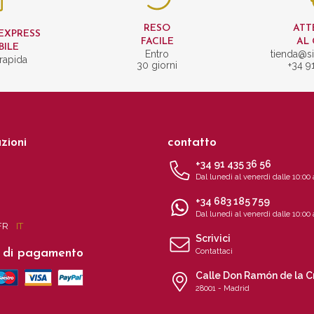
RESO
ATT
EXPRESS
FACILE
AL 
BILE
Entro
tienda@si
rapida
30 giorni
+34 9
zioni
contatto
+34 91 435 36 56
Dal lunedì al venerdì dalle 10:00 
+34 683 185 759
Dal lunedì al venerdì dalle 10:00 
FR
IT
Scrivici
 di pagamento
Contattaci
Calle Don Ramón de la C
28001 - Madrid