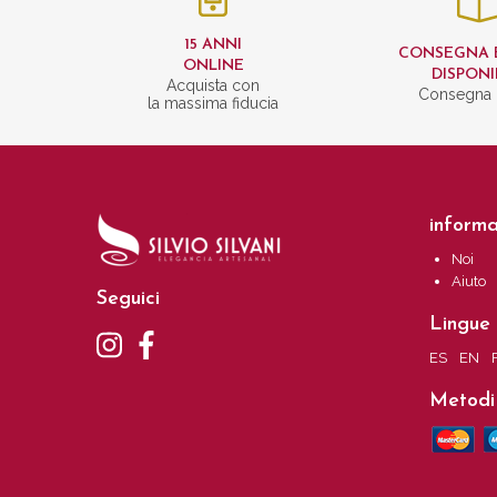
15 ANNI
CONSEGNA 
ONLINE
DISPONI
Acquista con
Consegna 
la massima fiducia
informa
Noi
Aiuto
Seguici
Lingue
ES
EN
Metodi