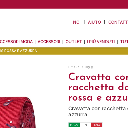
NOI
AIUTO
CONTAT
CCESSORI MODA
ACCESSORI
OUTLET
I PIÙ VENDUTI
TUT
IS ROSSA E AZZURRA
Rif: CRT-1005-9
Cravatta co
racchetta da
rossa e azzu
Cravatta con racchetta 
azzurra
MADE
IN
ITALY