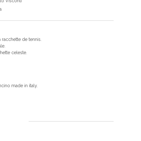
lo Visconti
a
on racchette de tennis.
le.
ette celeste.
cino made in italy.