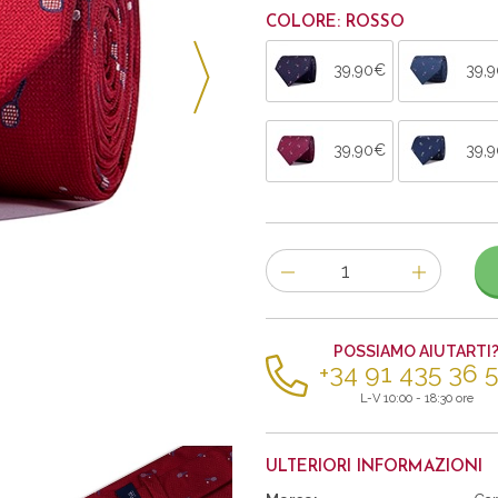
COLORE: ROSSO
39,90€
39,
39,90€
39,
Numero
di
articoli
POSSIAMO AIUTARTI
+34 91 435 36 
L-V 10:00 - 18:30 ore
ULTERIORI INFORMAZIONI