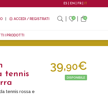
ES
EN
FR
IT
0
0
TO
ACCEDI / REGISTRATI
TI I PRODOTTI
39,
€
90
n
 tennis
DISPONIBILE
rra
da tennis rossa e