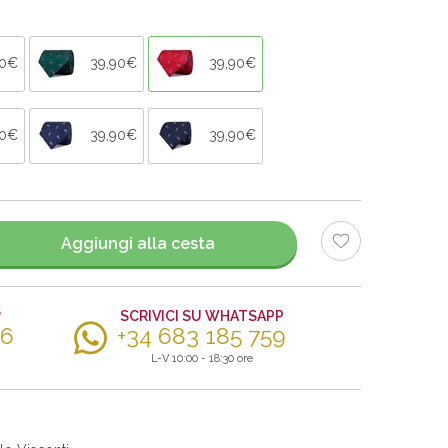
90€
39,90€
39,90€
90€
39,90€
39,90€
Aggiungi alla cesta
?
SCRIVICI SU WHATSAPP
56
+34 683 185 759
L-V 10:00 - 18:30 ore