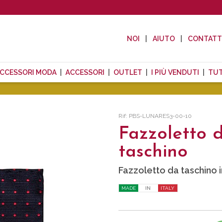
NOI
AIUTO
CONTAT
CCESSORI MODA
ACCESSORI
OUTLET
I PIÙ VENDUTI
TUT
Rif: PBS-LUNARES3-00-10
Fazzoletto 
taschino
Fazzoletto da taschino i
MADE
IN
ITALY