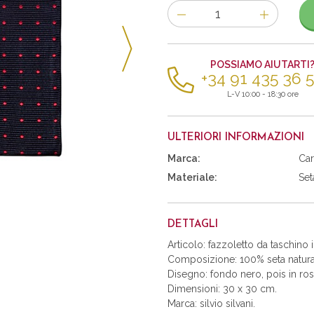
Numero
di
articoli
POSSIAMO AIUTARTI
+34 91 435 36 
L-V 10:00 - 18:30 ore
ULTERIORI INFORMAZIONI
Marca:
Car
Materiale:
Set
DETTAGLI
Articolo: fazzoletto da taschino i
Composizione: 100% seta natura
Disegno: fondo nero, pois in ros
Dimensioni: 30 x 30 cm.
Marca: silvio silvani.