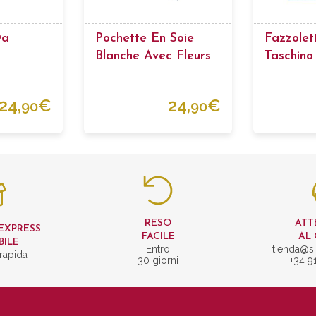
Da
Pochette En Soie
Fazzolet
Blanche Avec Fleurs
Taschino
Geometr
24,
€
24,
€
90
90
RESO
ATT
EXPRESS
FACILE
AL 
BILE
Entro
tienda@si
rapida
30 giorni
+34 9