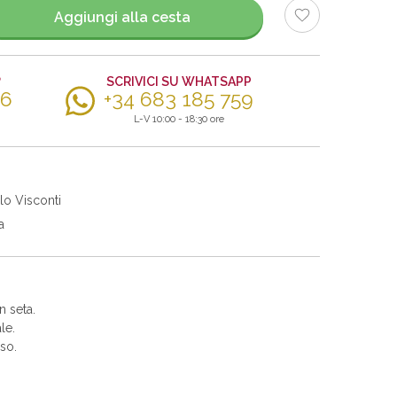
Aggiungi alla cesta
?
SCRIVICI SU WHATSAPP
56
+34 683 185 759
L-V 10:00 - 18:30 ore
lo Visconti
a
n seta.
le.
so.