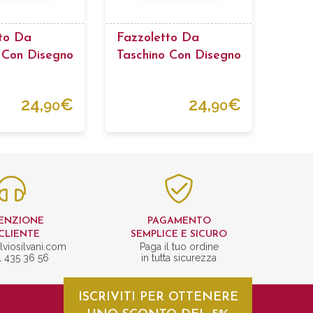
to Da
Fazzoletto Da
 Con Disegno
Taschino Con Disegno
ico
Geometrico
24,
€
24,
€
90
90
ENZIONE
PAGAMENTO
CLIENTE
SEMPLICE E SICURO
lviosilvani.com
Paga il tuo ordine
1 435 36 56
in tutta sicurezza
ISCRIVITI PER OTTENERE