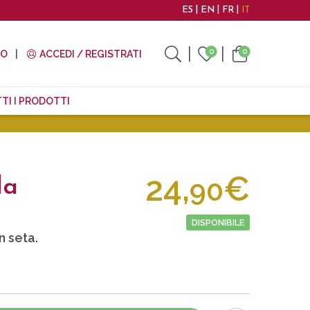
ES
EN
FR
IT
0
0
TO
ACCEDI / REGISTRATI
TI I PRODOTTI
24,
€
90
da
DISPONIBILE
n seta.