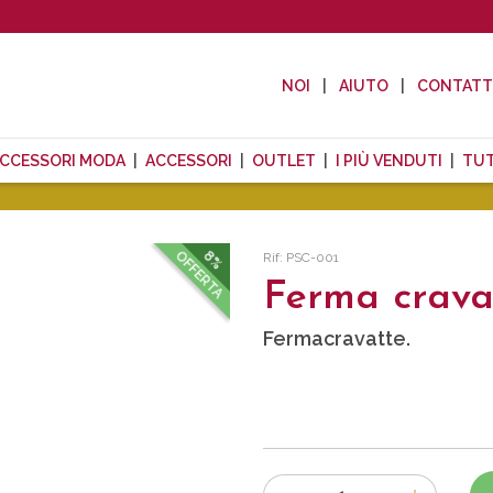
NOI
AIUTO
CONTAT
CCESSORI MODA
ACCESSORI
OUTLET
I PIÙ VENDUTI
TUT
OFFERTA
8%
Rif: PSC-001
Ferma crava
Fermacravatte.
Numero