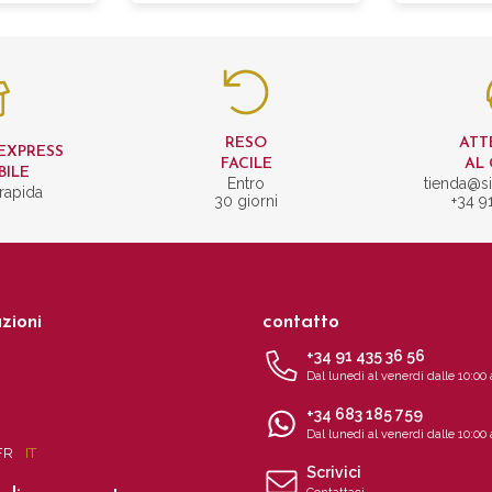
RESO
ATT
EXPRESS
FACILE
AL 
BILE
Entro
tienda@si
rapida
30 giorni
+34 9
zioni
contatto
+34 91 435 36 56
Dal lunedì al venerdì dalle 10:00 
+34 683 185 759
Dal lunedì al venerdì dalle 10:00 
FR
IT
Scrivici