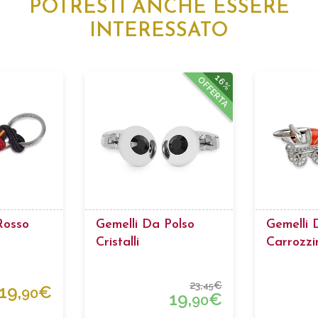
POTRESTI ANCHE ESSERE
INTERESSATO
16%
OFFERTA
Rosso
Gemelli Da Polso
Gemelli 
Cristalli
Carrozzi
23,
€
45
19,
€
90
19,
€
90