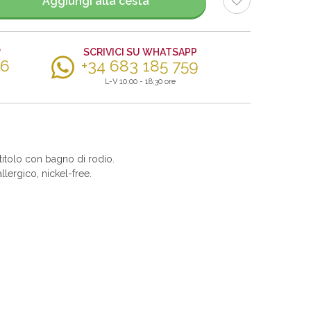
Aggiungi alla cesta
?
SCRIVICI SU WHATSAPP
56
+34 683 185 759
L-V 10:00 - 18:30 ore
itolo con bagno di rodio.
allergico, nickel-free.