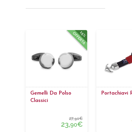
15%
OFFERTA
Gemelli Da Polso
Portachiavi 
Classici
27,
€
90
23,
€
90