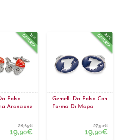
29%
31%
OFFERTA
OFFERTA
Da Polso
Gemelli Da Polso Con
na Arancione
Forma Di Mapa
Della Spagna
28,
€
27,
€
65
90
19,
€
19,
€
90
90