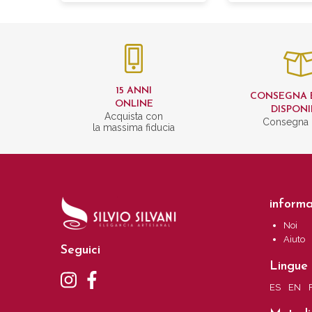
15 ANNI
CONSEGNA 
ONLINE
DISPONI
Acquista con
Consegna 
la massima fiducia
informa
Noi
Aiuto
Seguici
Lingue
ES
EN