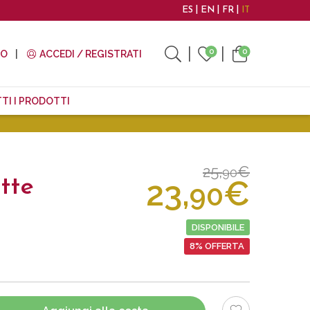
ES
EN
FR
IT
0
0
TO
ACCEDI / REGISTRATI
TI I PRODOTTI
25,
€
90
23,
€
tte
90
DISPONIBILE
8% OFFERTA