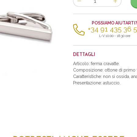
di
articoli
POSSIAMO AIUTARTI
+34 91 435 36 
L-V 10:00 - 18:30 ore
DETTAGLI
Articolo: ferma cravatte.
Composizione: ottone di primo t
Caratteristiche: non si ossida, an
Presentazione: astuccio.