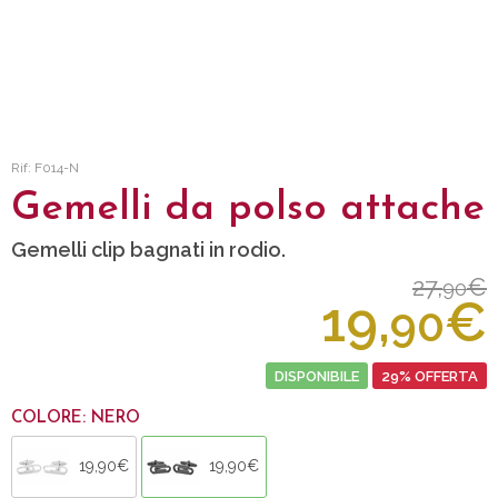
Rif: F014-N
Gemelli da polso attache
Gemelli clip bagnati in rodio.
27,
€
90
19,
€
90
DISPONIBILE
29% OFFERTA
COLORE: NERO
19,90€
19,90€