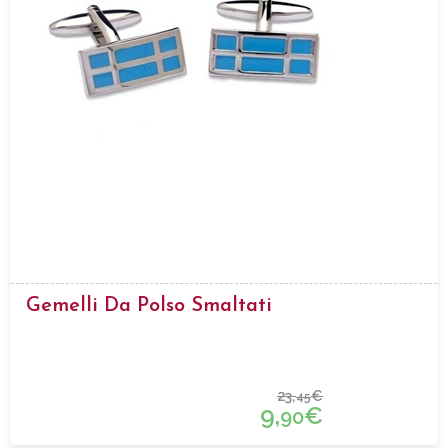
Gemelli Da Polso Smaltati
23,
€
45
9,
€
90