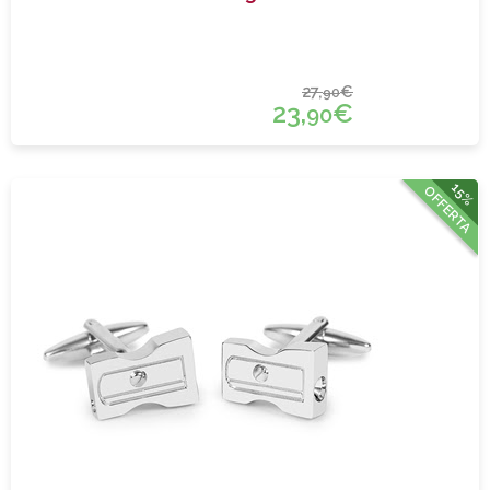
27,
€
90
23,
€
90
15%
OFFERTA