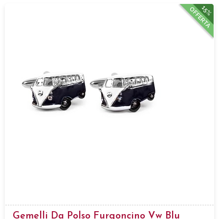
15%
OFFERTA
Gemelli Da Polso Furgoncino Vw Blu