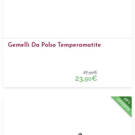
Gemelli Da Polso Temperamatite
27,
€
90
23,
€
90
58%
OFFERTA