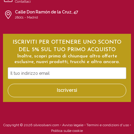
Contattaci
Calle Don Ramón de la Cruz, 47
28001 - Madrid
ISCRIVITI PER OTTENERE UNO SCONTO
DEL 5% SUL TUO PRIMO ACQUISTO
Inoltre, scopri prima di chiunque altro offerte
esclusive, nuovi prodotti, trucchi e altro ancora.
Il
tuo
indirizzo
Iscriversi
email
Copyright © 2026 silviosilvani.com •
Avviso legale
•
Termini e condizioni d'uso
•
Politica sulle cookie