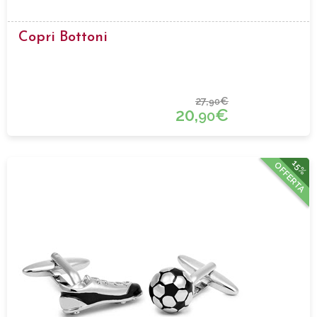
Copri Bottoni
27,
€
90
20,
€
90
15%
OFFERTA