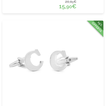
20,
€
85
15,
€
90
15%
OFFERTA