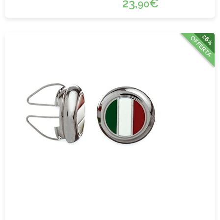
23,
€
90
26%
OFFERTA