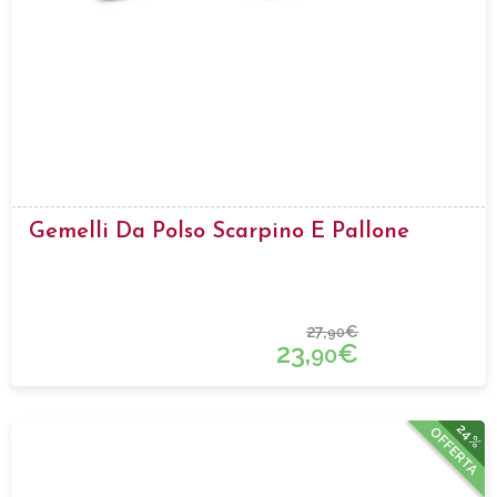
Gemelli Da Polso Scarpino E Pallone
27,
€
90
23,
€
90
24%
OFFERTA