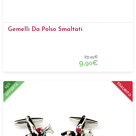
Gemelli Da Polso Smaltati
23,
€
45
9,
€
90
15%
ESAURITO
OFFERTA