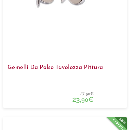
Gemelli Da Polso Tavolozza Pittura
27,
€
90
23,
€
90
58%
OFFERTA