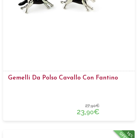
Gemelli Da Polso Cavallo Con Fantino
27,
€
90
23,
€
90
15%