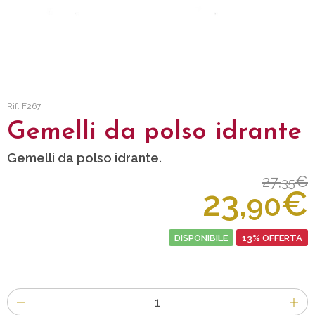
Rif: F267
Gemelli da polso idrante
Gemelli da polso idrante.
27,
€
35
23,
€
90
DISPONIBILE
13% OFFERTA
Numero
di