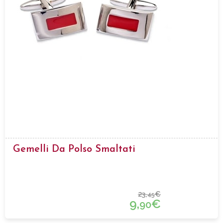
Gemelli Da Polso Smaltati
23,
€
45
9,
€
90