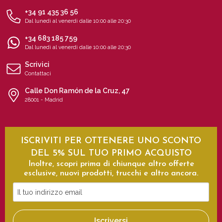
+34 91 435 36 56
Dal lunedì al venerdì dalle 10:00 alle 20:30
+34 683 185 759
Dal lunedì al venerdì dalle 10:00 alle 20:30
Scrivici
Contattaci
Calle Don Ramón de la Cruz, 47
28001 - Madrid
ISCRIVITI PER OTTENERE UNO SCONTO
DEL 5% SUL TUO PRIMO ACQUISTO
Inoltre, scopri prima di chiunque altro offerte
esclusive, nuovi prodotti, trucchi e altro ancora.
Il
tuo
indirizzo
Iscriversi