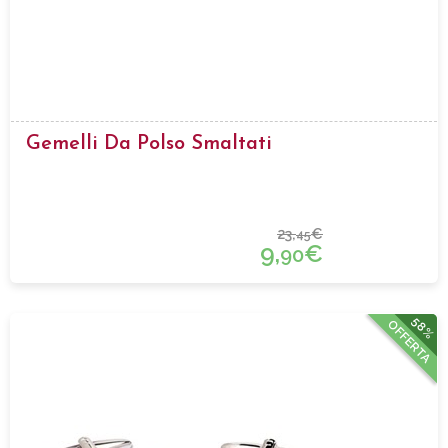
Gemelli Da Polso Smaltati
23,
€
45
9,
€
90
58%
OFFERTA