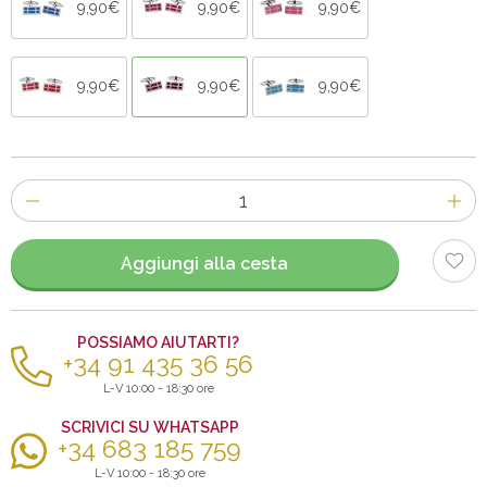
9,90€
9,90€
9,90€
9,90€
9,90€
9,90€
Numero
di
articoli
Aggiungi alla cesta
POSSIAMO AIUTARTI?
+34 91 435 36 56
L-V 10:00 - 18:30 ore
SCRIVICI SU WHATSAPP
+34 683 185 759
L-V 10:00 - 18:30 ore