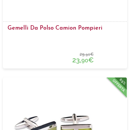
Gemelli Da Polso Camion Pompieri
29,
€
90
23,
€
90
65%
OFFERTA