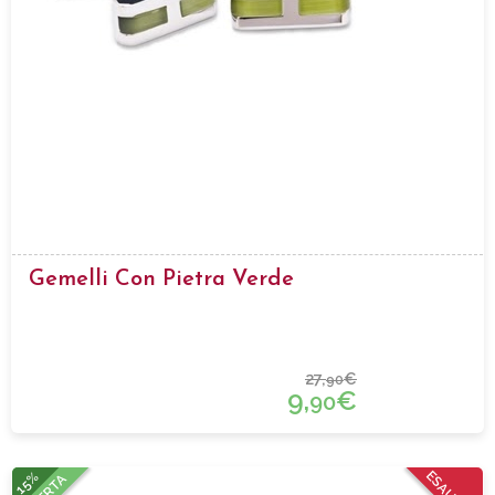
Gemelli Con Pietra Verde
27,
€
90
9,
€
90
15%