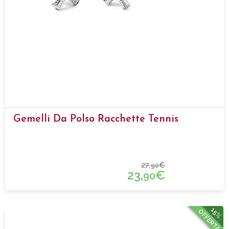
Gemelli Da Polso Racchette Tennis
27,
€
90
23,
€
90
15%
OFFERTA