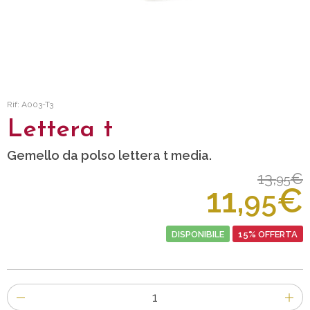
Rif: A003-T3
Lettera t
Gemello da polso lettera t media.
13,
€
95
11,
€
95
DISPONIBILE
15% OFFERTA
Numero
di