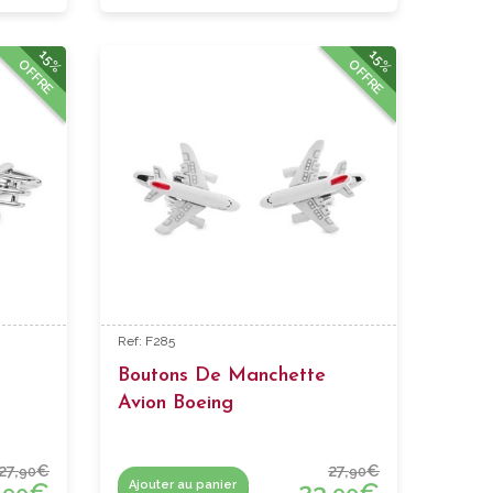
15%
15%
OFFRE
OFFRE
Ref: F285
Boutons De Manchette
Avion Boeing
27,
€
27,
€
90
90
,
€
23,
€
Ajouter au panier