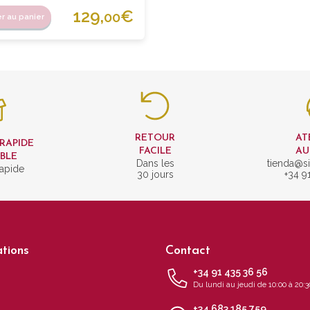
129,
€
00
er au panier
RETOUR
AT
 RAPIDE
FACILE
AU
IBLE
Dans les
tienda@si
rapide
30 jours
+34 9
tions
Contact
+34 91 435 36 56
Du lundi au jeudi de 10:00 à 20:3
+34 683 185 759