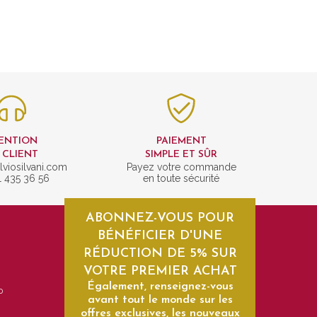
ENTION
PAIEMENT
 CLIENT
SIMPLE ET SÛR
lviosilvani.com
Payez votre commande
1 435 36 56
en toute sécurité
ABONNEZ-VOUS POUR
BÉNÉFICIER D'UNE
RÉDUCTION DE 5% SUR
VOTRE PREMIER ACHAT
Également, renseignez-vous
0
avant tout le monde sur les
offres exclusives, les nouveaux