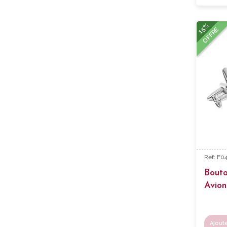
15%
OFFRE
Ref: F0
Bout
Avion
Ajout