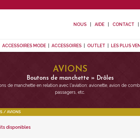
NOUS
AIDE
CONTACT
ACCESSOIRES MODE
ACCESSOIRES
OUTLET
LES PLUS VE
AVIONS
Boutons de manchette » Drôles
ns de manchette en relation avec l'aviation: avionette, avion de comb
passagers, etc.
S
AVIONS
its disponibles