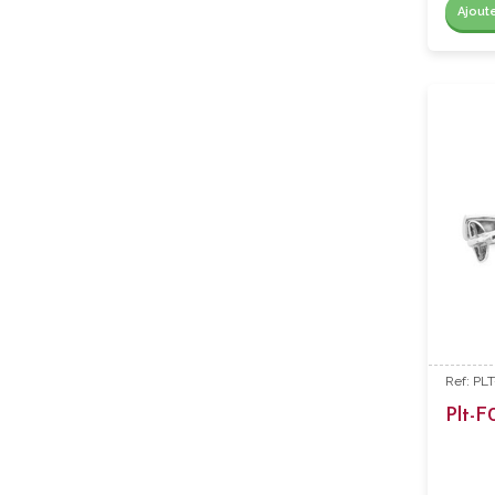
Ajout
Ref: PL
Plt-F