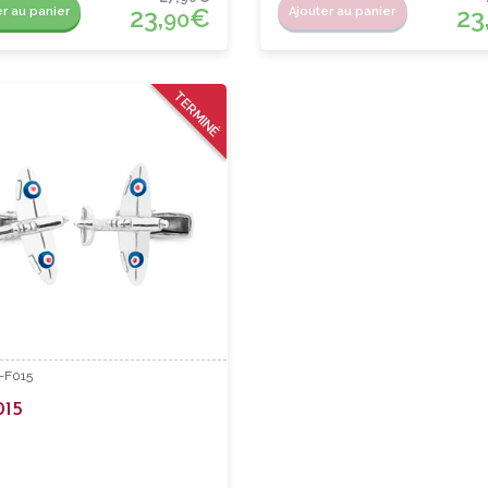
23,
€
23
er au panier
Ajouter au panier
90
TERMINÉ
T-F015
015