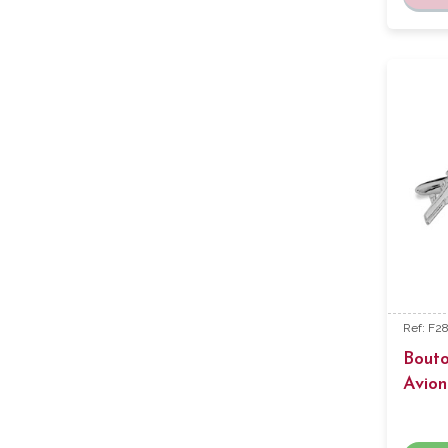
Ref: F2
Bout
Avion