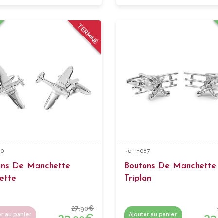
TERMINÉ
40
Ref: F087
ons De Manchette
Boutons De Manchette
ette
Triplan
27,
€
90
23,
€
23
er au panier
Ajouter au panier