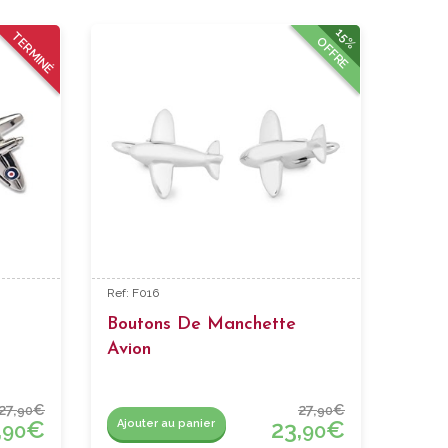
15%
TERMINÉ
OFFRE
Ref: F016
Boutons De Manchette
Avion
27,
€
27,
€
90
90
,
€
23,
€
Ajouter au panier
90
90