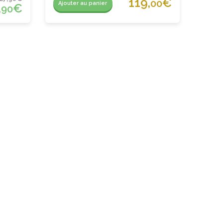
119,
€
00
Ajouter au panier
,
€
90