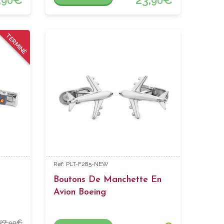
90
90
TERMINÉ
Ref: PLT-F285-NEW
Boutons De Manchette En
Avion Boeing
27,
€
90