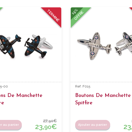
15%
TERMINÉ
OFFRE
15-00
Ref: F015
ons De Manchette
Boutons De Manchette
re
Spitfire
27,
€
90
23,
€
23
er au panier
Ajouter au panier
90