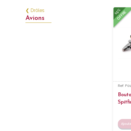
15%
❮ Drôles
OFFRE
Avions
Ref: F0
Bout
Spitfi
Ajout