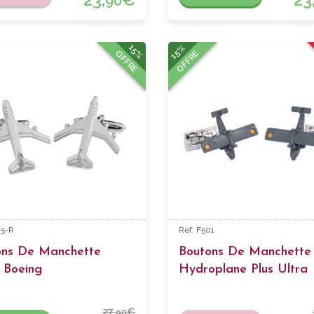
90
15%
15%
OFFRE
OFFRE
85-R
Ref: F501
ons De Manchette
Boutons De Manchette
 Boeing
Hydroplane Plus Ultra
Émaillés
27,
€
90