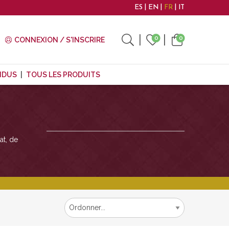
ES
EN
FR
IT
0
0
CONNEXION / S'INSCRIRE
NDUS
TOUS LES PRODUITS
at, de