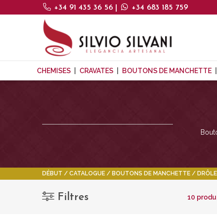
+34 91 435 36 56
|
+34 683 185 759
CHEMISES
CRAVATES
BOUTONS DE MANCHETTE
Bouto
DÉBUT
CATALOGUE
BOUTONS DE MANCHETTE
DRÔLE
Filtres
10 produ