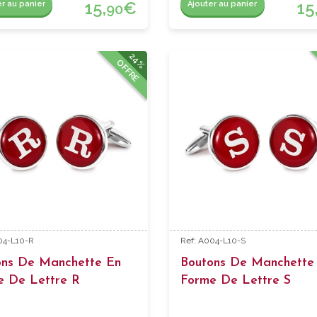
15,
€
15
er au panier
Ajouter au panier
90
24%
OFFRE
04-L10-R
Ref: A004-L10-S
ons De Manchette En
Boutons De Manchette
e De Lettre R
Forme De Lettre S