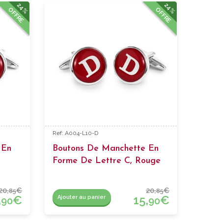
24%
24%
OFFRE
OFFRE
Ref: A004-L10-D
 En
Boutons De Manchette En
Forme De Lettre C, Rouge
20,
€
20,
€
85
85
,
€
15,
€
Ajouter au panier
90
90