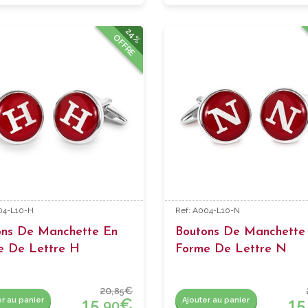
24%
OFFRE
04-L10-H
Ref: A004-L10-N
ons De Manchette En
Boutons De Manchette
e De Lettre H
Forme De Lettre N
20,
€
85
15,
€
15
er au panier
Ajouter au panier
90