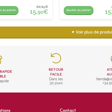
20,
€
85
15,
€
15
er au panier
Ajouter au panier
90
▼ Voir plus de produ
RETOUR
AT
 RAPIDE
FACILE
AU
IBLE
Dans les
tienda@si
rapide
30 jours
+34 9
tions
Contact