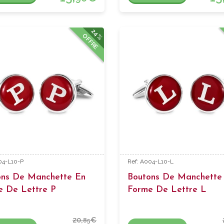
24%
OFFRE
04-L10-P
Ref: A004-L10-L
ons De Manchette En
Boutons De Manchette
e De Lettre P
Forme De Lettre L
20,
€
85