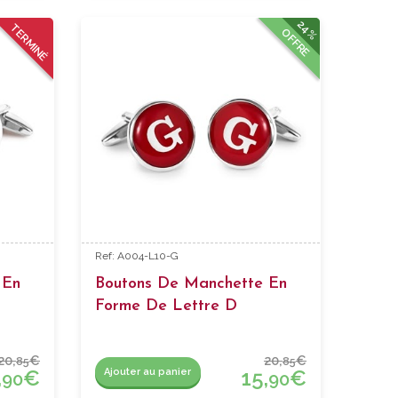
24%
TERMINÉ
OFFRE
Ref: A004-L10-G
 En
Boutons De Manchette En
Forme De Lettre D
20,
€
20,
€
85
85
,
€
15,
€
Ajouter au panier
90
90