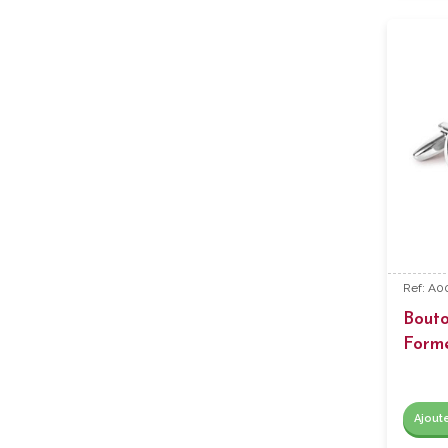
Ref: A0
Bout
Form
Ajout