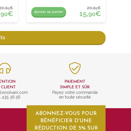
20,
€
20,
€
85
85
,
€
15,
€
Ajouter au panier
90
90
its
ENTION
PAIEMENT
 CLIENT
SIMPLE ET SÛR
lviosilvani.com
Payez votre commande
1 435 36 56
en toute sécurité
ABONNEZ-VOUS POUR
BÉNÉFICIER D'UNE
RÉDUCTION DE 5% SUR