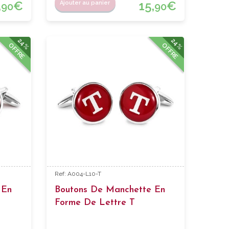
,
€
15,
€
Ajouter au panier
90
90
24%
24%
OFFRE
OFFRE
Ref: A004-L10-T
 En
Boutons De Manchette En
Forme De Lettre T