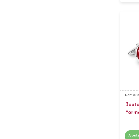
Ref: A0
Bout
Form
Ajout