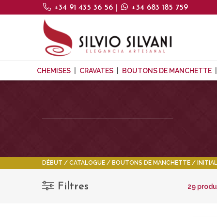
+34 91 435 36 56
|
+34 683 185 759
CHEMISES
CRAVATES
BOUTONS DE MANCHETTE
DÉBUT
CATALOGUE
BOUTONS DE MANCHETTE
INITI
Filtres
29 produ