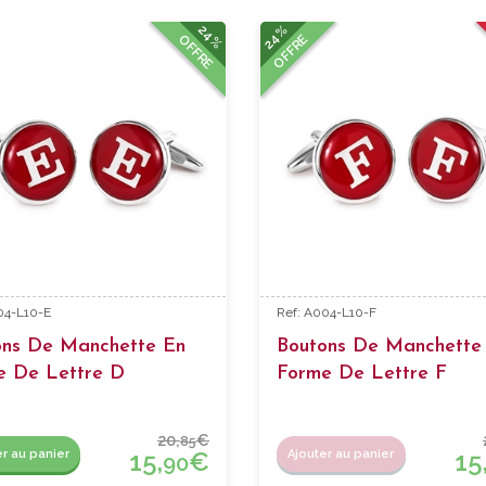
24%
24%
OFFRE
OFFRE
04-L10-E
Ref: A004-L10-F
ons De Manchette En
Boutons De Manchette
e De Lettre D
Forme De Lettre F
20,
€
85
15,
€
15
er au panier
Ajouter au panier
90