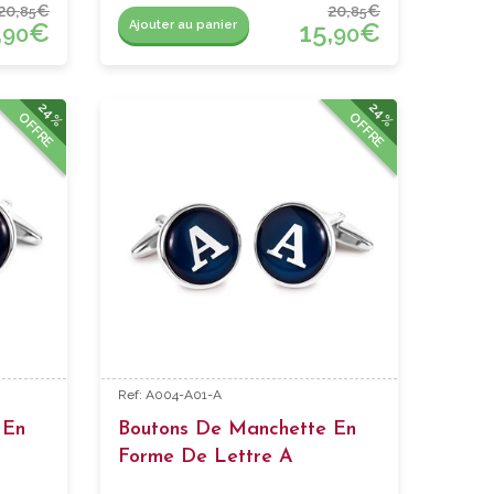
20,
€
20,
€
85
85
,
€
15,
€
Ajouter au panier
90
90
24%
24%
OFFRE
OFFRE
Ref: A004-A01-A
 En
Boutons De Manchette En
Forme De Lettre A