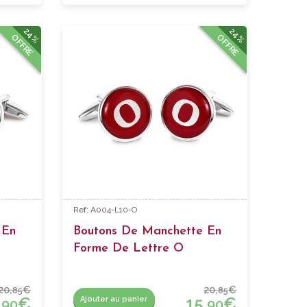
24%
24%
OFFRE
OFFRE
Ref: A004-L10-O
 En
Boutons De Manchette En
Forme De Lettre O
20,
€
20,
€
85
85
,
€
15,
€
Ajouter au panier
90
90