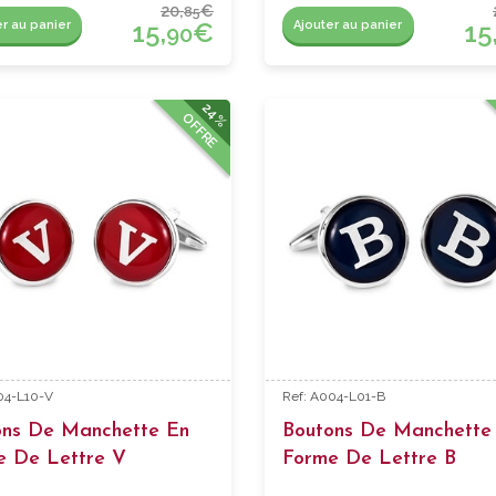
20,
€
85
15,
€
15
er au panier
Ajouter au panier
90
24%
OFFRE
04-L10-V
Ref: A004-L01-B
ons De Manchette En
Boutons De Manchette
e De Lettre V
Forme De Lettre B