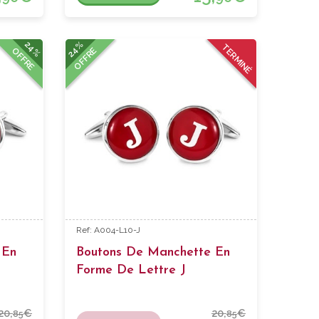
24%
24%
TERMINÉ
OFFRE
OFFRE
Ref: A004-L10-J
 En
Boutons De Manchette En
Forme De Lettre J
20,
€
20,
€
85
85