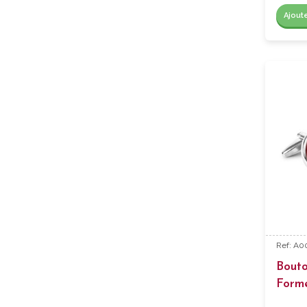
Ajout
Ref: A0
Bout
Form