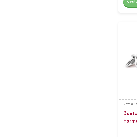
Ajout
Ref: A0
Bout
Form