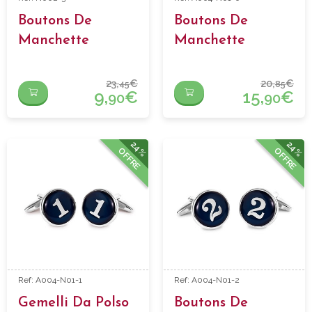
Boutons De
Boutons De
Manchette
Manchette
Numero 3
Numero 0
23,
€
20,
€
45
85
9,
€
15,
€
90
90
24%
24%
OFFRE
OFFRE
Ref: A004-N01-1
Ref: A004-N01-2
Gemelli Da Polso
Boutons De