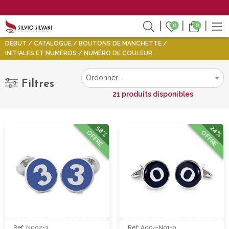
0
0
DÉBUT
CATALOGUE
BOUTONS DE MANCHETTE
INITIALES ET NUMEROS
NUMÉRO DE COULEUR
Filtres
21 produits disponibles
58%
24%
OFFRE
OFFRE
Ref: N002-3
Ref: A004-N01-0