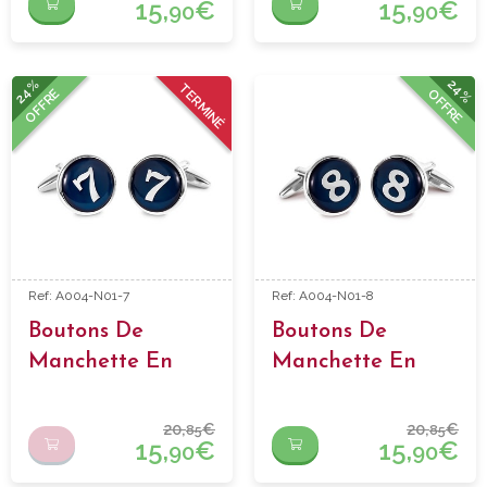
15,
€
15,
€
90
90
24%
24%
TERMINÉ
OFFRE
OFFRE
Ref: A004-N01-7
Ref: A004-N01-8
Boutons De
Boutons De
Manchette En
Manchette En
Forme Numero 7
Forme Numero 8
20,
€
20,
€
85
85
15,
€
15,
€
90
90