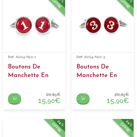
OFFRE
OFFRE
Ref: A004-N10-1
Ref: A004-N10-3
Boutons De
Boutons De
Manchette En
Manchette En
Forme Numero 1
Forme Numero 3
20,
€
20,
€
85
85
15,
€
15,
€
90
90
24%
24%
OFFRE
OFFRE