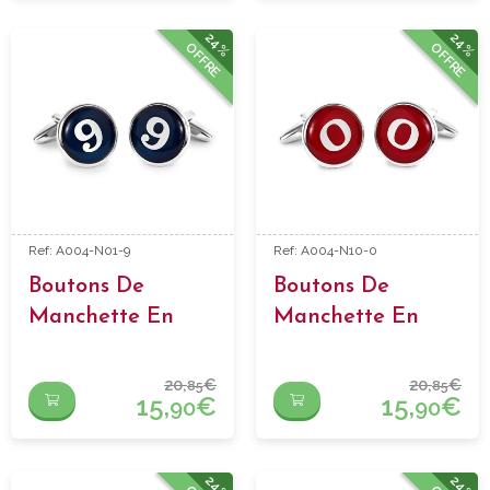
24%
24%
OFFRE
OFFRE
Ref: A004-N01-9
Ref: A004-N10-0
Boutons De
Boutons De
Manchette En
Manchette En
Forme Numero 9
Forme Numero 0
20,
€
20,
€
85
85
15,
€
15,
€
90
90
24%
24%