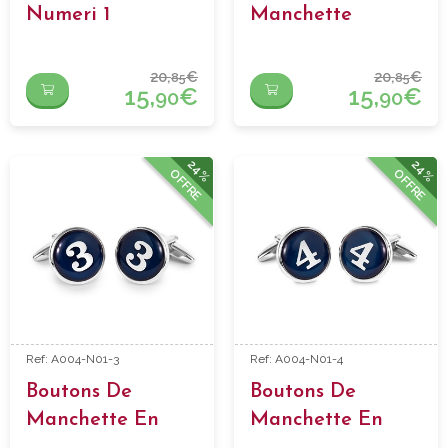
Numeri 1
Manchette
Numero 2
20,
€
20,
€
85
85
15,
€
15,
€
90
90
24%
24%
OFFRE
OFFRE
Ref: A004-N01-3
Ref: A004-N01-4
Boutons De
Boutons De
Manchette En
Manchette En
Forme Numero 3
Forme Numero 4