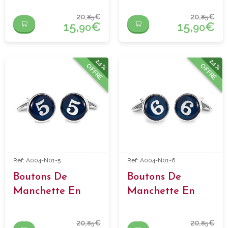
20,
€
20,
€
85
85
15,
€
15,
€
90
90
24%
24%
OFFRE
OFFRE
Ref: A004-N01-5
Ref: A004-N01-6
Boutons De
Boutons De
Manchette En
Manchette En
Forme Numero 5
Forme Numero 6
20,
€
20,
€
85
85