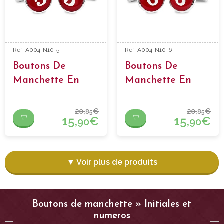
Ref: A004-N10-5
Ref: A004-N10-6
Boutons De
Boutons De
Manchette En
Manchette En
Forme Numero 5
Forme Numero 6
20,
€
20,
€
85
85
15,
€
15,
€
90
90
▼ Voir plus de produits
Boutons de manchette » Initiales et
numeros