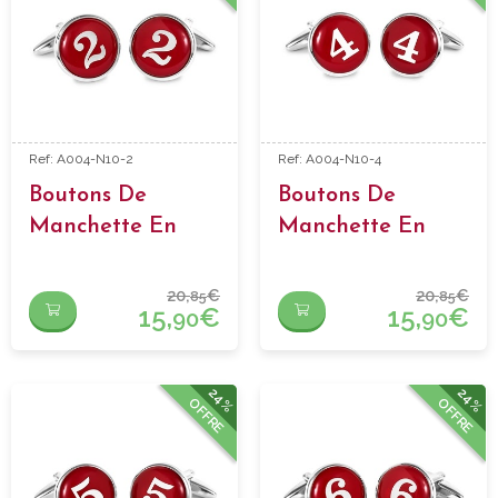
Ref: A004-N10-2
Ref: A004-N10-4
Boutons De
Boutons De
Manchette En
Manchette En
Forme Numero 2
Forme Numero 4
20,
€
20,
€
85
85
15,
€
15,
€
90
90
24%
24%
OFFRE
OFFRE