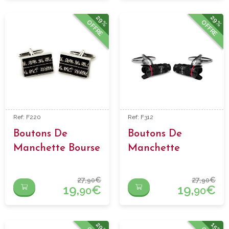
29%
29%
OFFRE
OFFRE
Ref: F220
Ref: F312
Boutons De
Boutons De
Manchette Bourse
Manchette
Objectif
27,
€
27,
€
90
90
19,
€
19,
€
90
90
29%
15%