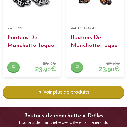
Ref: F162
Ref: F162-BAND
Boutons De
Boutons De
Manchette Toque
Manchette Toque
Drapeau
Espagnol
27,
€
27,
€
90
90
23,
€
23,
€
90
90
▼ Voir plus de produits
Boutons de manchette » Drôles
Boutons de manchette des différents métiers: du