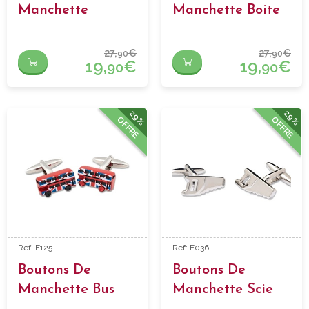
Manchette
Manchette Boite
Menottes
A Lettres
27,
€
27,
€
90
90
19,
€
19,
€
90
90
29%
29%
OFFRE
OFFRE
Ref: F125
Ref: F036
Boutons De
Boutons De
Manchette Bus
Manchette Scie
Londres