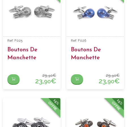
Ref: F025
Ref: F026
Boutons De
Boutons De
Manchette
Manchette
Ampoule Blanche
Ampoule Bleue
29,
€
29,
€
90
90
23,
€
23,
€
90
90
15%
15%
OFFRE
OFFRE