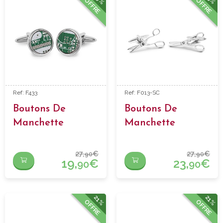
OFFRE
OFFRE
Ref: F433
Ref: F013-SC
Boutons De
Boutons De
Manchette
Manchette
Micropuce
Ciseaux
Informatique
27,
€
27,
€
90
90
19,
€
23,
€
90
90
21%
21%
OFFRE
OFFRE