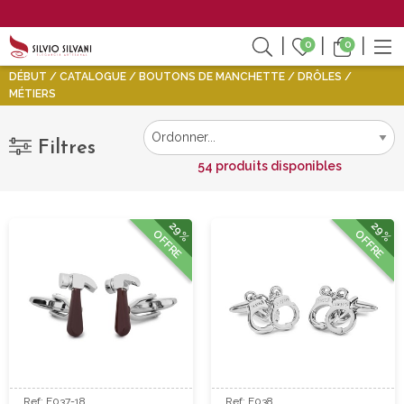
0
0
DÉBUT
CATALOGUE
BOUTONS DE MANCHETTE
DRÔLES
MÉTIERS
Filtres
54 produits disponibles
29%
29%
OFFRE
OFFRE
Ref: F037-18
Ref: F038