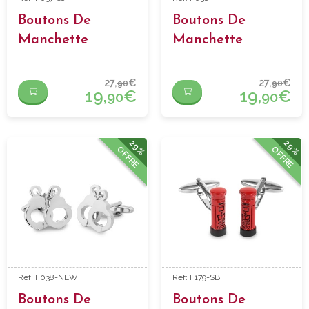
Boutons De
Boutons De
Manchette
Manchette
Marteau Marron
Menottes
27,
€
27,
€
90
90
19,
€
19,
€
90
90
29%
29%
OFFRE
OFFRE
Ref: F038-NEW
Ref: F179-SB
Boutons De
Boutons De