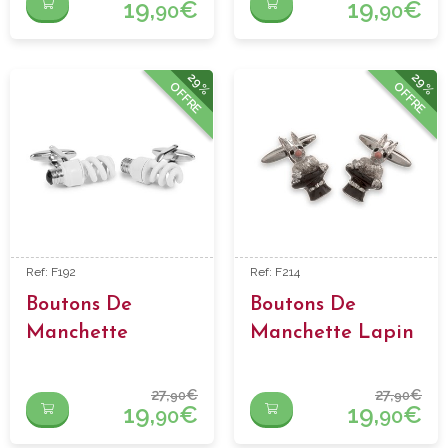
19,
€
19,
€
90
90
29%
29%
OFFRE
OFFRE
Ref: F192
Ref: F214
Boutons De
Boutons De
Manchette
Manchette Lapin
Ampoule
Chapeau
27,
€
27,
€
90
90
19,
€
19,
€
90
90