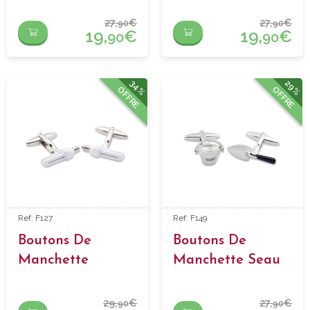
27,
€
27,
€
90
90
19,
€
19,
€
90
90
34%
29%
OFFRE
OFFRE
Ref: F127
Ref: F149
Boutons De
Boutons De
Manchette
Manchette Seau
Ampoule Éco
Et Pelle
29,
€
27,
€
90
90