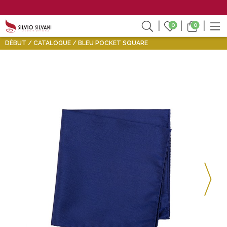
0
0
DÉBUT
CATALOGUE
BLEU POCKET SQUARE