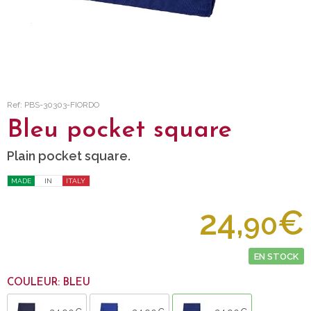
Ref: PBS-30303-FIORDO
Bleu pocket square
Plain pocket square.
MADE
IN
ITALY
24,
€
90
EN STOCK
COULEUR: BLEU