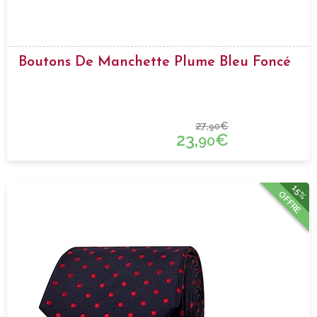
Boutons De Manchette Plume Bleu Foncé
27,
€
90
23,
€
90
15%
OFFRE