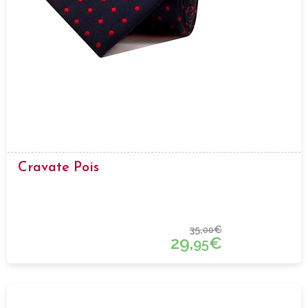
Cravate Pois
35,
€
00
29,
€
95