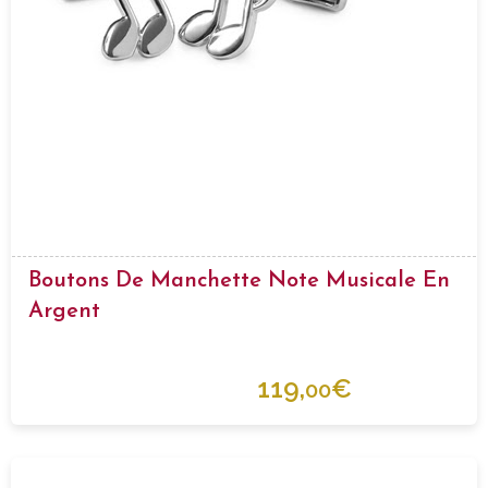
Boutons De Manchette Note Musicale En
Argent
119,
€
00