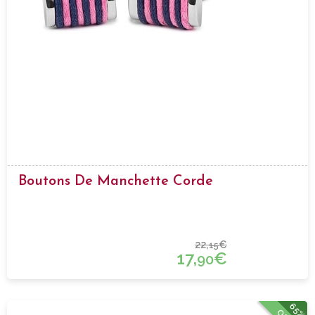
Boutons De Manchette Corde
22,
€
15
17,
€
90
65%