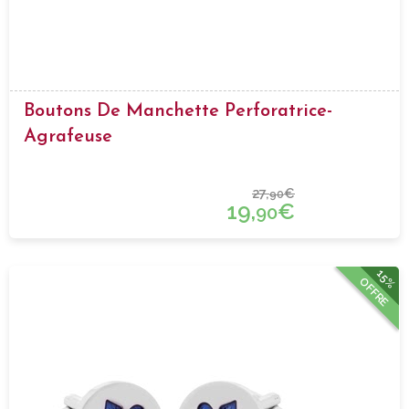
Boutons De Manchette Perforatrice-
Agrafeuse
27,
€
90
19,
€
90
15%
OFFRE