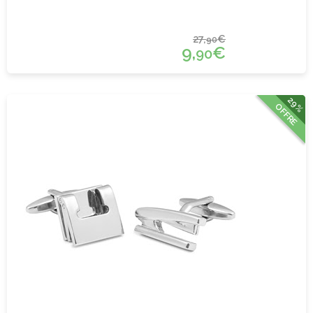
27,
€
90
9,
€
90
29%
OFFRE