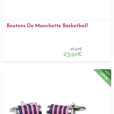
Boutons De Manchette Basketball
27,
€
90
23,
€
90
20%
OFFRE