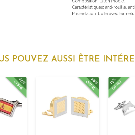
Composition: laiton rhodié.
Caractéristiques: anti-rouille, ant
Présentation: boîte avec fermetu
US POUVEZ AUSSI ÊTRE INTÉRE
65%
26%
15%
OFFRE
OFFRE
OFFRE