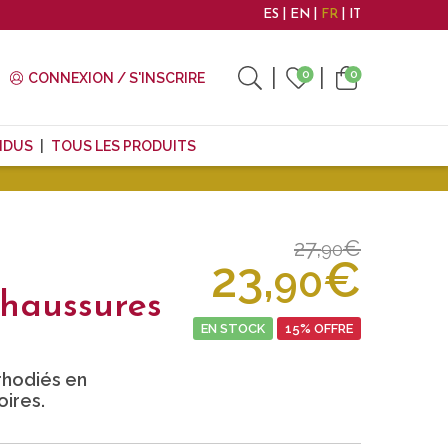
ES
EN
FR
IT
0
0
CONNEXION / S'INSCRIRE
NDUS
TOUS LES PRODUITS
27,
€
90
23,
€
90
haussures
EN STOCK
15% OFFRE
rhodiés en
ires.