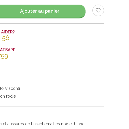
Ajouter au panier
AIDER?
 56
HATSAPP
759
lo Visconti
ton rodié
n chaussures de basket emaillés noir et blanc.