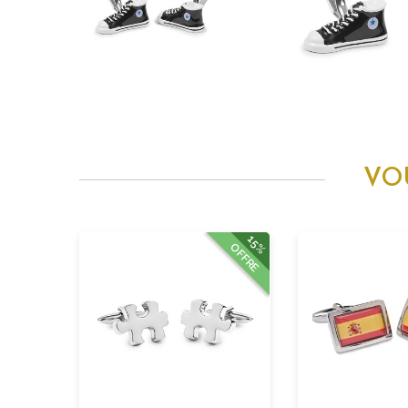
VO
15%
OFFRE