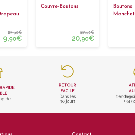
Couvre-Boutons
Boutons
Drapeau
Manchet
cadré
27,
€
27,
€
90
90
9,
€
20,
€
90
90
RETOUR
AT
 RAPIDE
FACILE
AU
IBLE
Dans les
tienda@si
rapide
30 jours
+34 9
tions
Contact