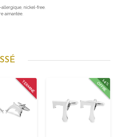
i-allergique, nickel-free.
re aimantée.
SSÉ
14%
TERMINÉ
OFFRE