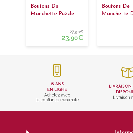
Boutons De
Boutons De
Manchette Puzzle
Manchette 
Espagnol En
27,
€
90
23,
€
90
15 ANS
LIVRAISON
EN LIGNE
DISPON
Achetez avec
Livraison 
le confiance maximale
Informa