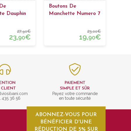
 De
Boutons De
te Dauphin
Manchette Numero 7
27,
€
23,
€
90
00
23,
€
19,
€
90
90
ENTION
PAIEMENT
 CLIENT
SIMPLE ET SÛR
lviosilvani.com
Payez votre commande
1 435 36 56
en toute sécurité
ABONNEZ-VOUS POUR
BÉNÉFICIER D'UNE
RÉDUCTION DE 5% SUR