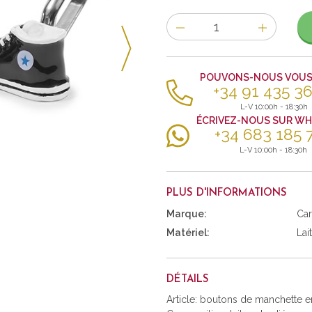
Nombre
d'items
POUVONS-NOUS VOUS 
+34 91 435 36
L-V 10:00h - 18:30h
ÉCRIVEZ-NOUS SUR W
+34 683 185 
L-V 10:00h - 18:30h
PLUS D'INFORMATIONS
Marque:
Car
Matériel:
Lai
DÉTAILS
Article: boutons de manchette e