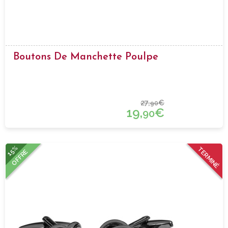
Boutons De Manchette Poulpe
27,
€
90
19,
€
90
15%
TERMINÉ
OFFRE