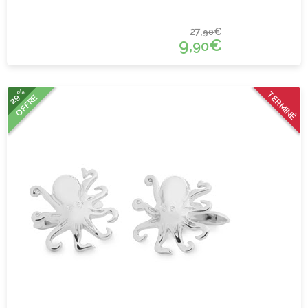
27,
€
90
9,
€
90
29%
TERMINÉ
OFFRE