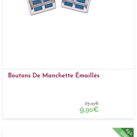
Boutons De Manchette Émaillés
23,
€
45
9,
€
90
65%
OFFRE