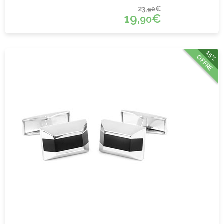
23,
€
90
19,
€
90
15%
OFFRE