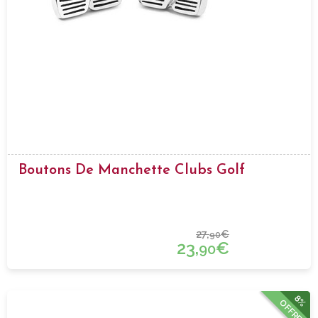
Boutons De Manchette Clubs Golf
27,
€
90
23,
€
90
8%
OFFRE