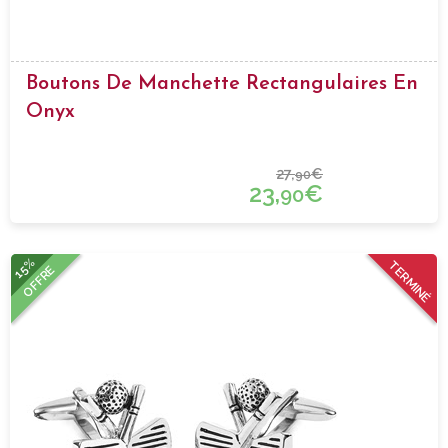
Boutons De Manchette Rectangulaires En
Onyx
27,
€
90
23,
€
90
15%
TERMINÉ
OFFRE