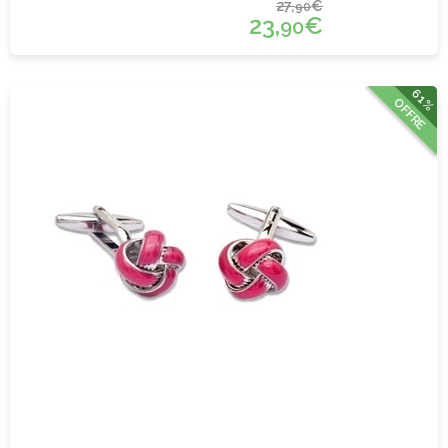
27,
€
90
23,
€
90
61%
OFFRE