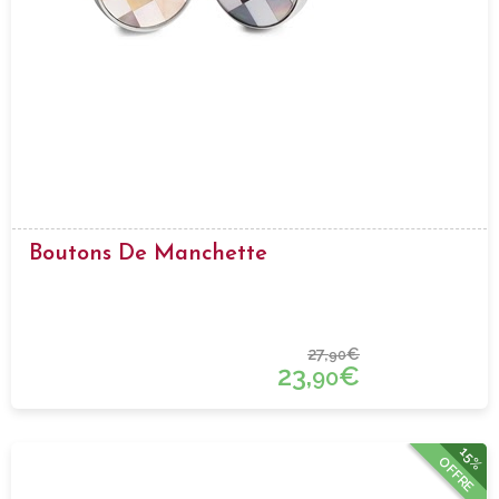
Boutons De Manchette
27,
€
90
23,
€
90
15%
OFFRE