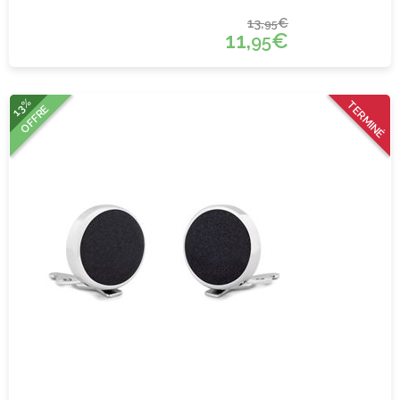
13,
€
95
11,
€
95
13%
TERMINÉ
OFFRE