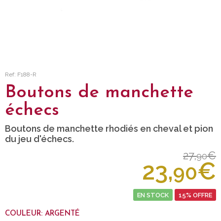
Ref: F188-R
Boutons de manchette
échecs
Boutons de manchette rhodiés en cheval et pion
du jeu d'échecs.
27,
€
90
23,
€
90
EN STOCK
15% OFFRE
COULEUR: ARGENTÉ