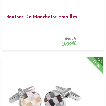
Boutons De Manchette Émaillés
25,
€
00
9,
€
90
15%
OFFRE