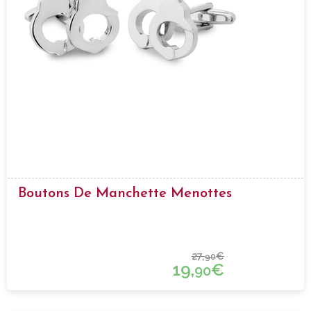
Boutons De Manchette Menottes
27,
€
90
19,
€
90