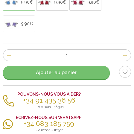
9,90€
9,90€
9,90€
9,90€
Nombre
d'items
Ajouter au panier
POUVONS-NOUS VOUS AIDER?
+34 91 435 36 56
L-V 10:00h - 18:30h
ÉCRIVEZ-NOUS SUR WHATSAPP
+34 683 185 759
L-V 10:00h - 18:30h