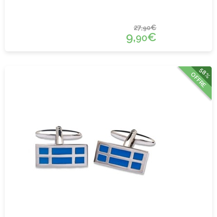
27,
€
90
9,
€
90
58%
OFFRE