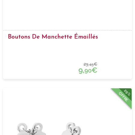
Boutons De Manchette Émaillés
23,
€
45
9,
€
90
29%
OFFRE