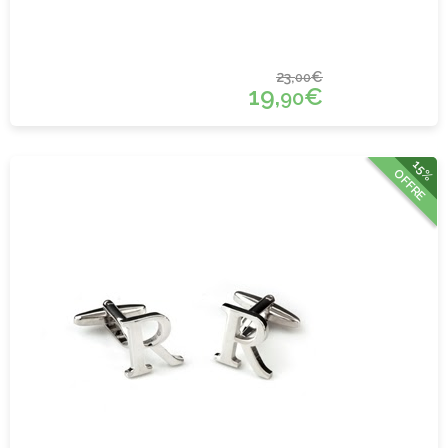
23,
€
00
19,
€
90
15%
OFFRE