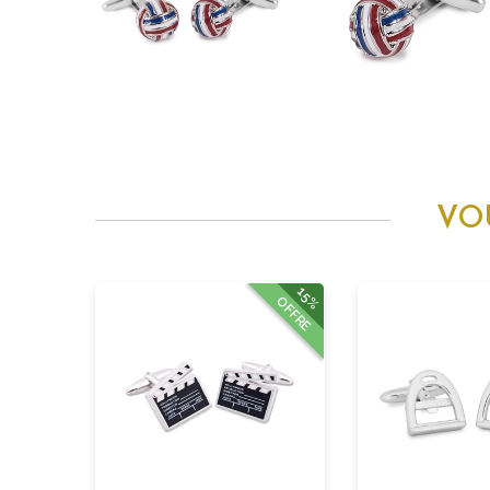
VO
15%
OFFRE