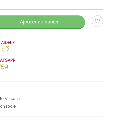
Ajouter au panier
AIDER?
 56
HATSAPP
759
lo Visconti
ton rodié