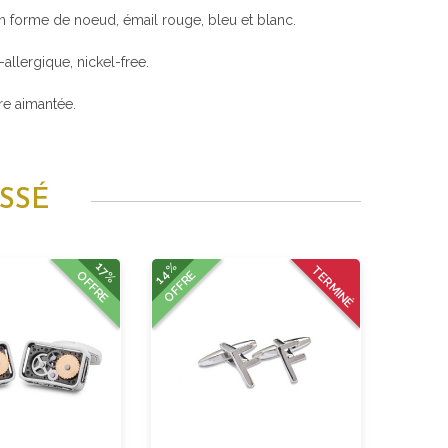
n forme de noeud, émail rouge, bleu et blanc.
i-allergique, nickel-free.
re aimantée.
SSÉ
14%
17%
TERMINÉ
OFFRE
OFFRE