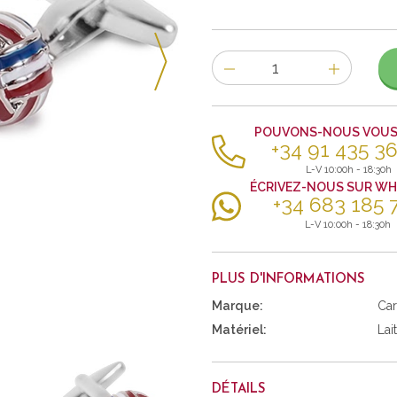
Nombre
d'items
POUVONS-NOUS VOUS 
+34 91 435 36
L-V 10:00h - 18:30h
ÉCRIVEZ-NOUS SUR W
+34 683 185 
L-V 10:00h - 18:30h
PLUS D'INFORMATIONS
Marque:
Car
Matériel:
Lai
DÉTAILS