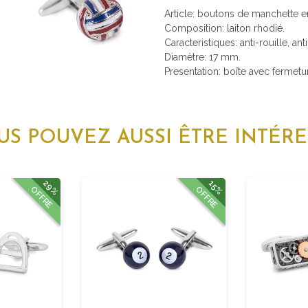
Article: boutons de manchette e
Composition: laiton rhodié.
Caracteristiques: anti-rouille, ant
Diamètre: 17 mm.
Presentation: boîte avec fermetu
US POUVEZ AUSSI ÊTRE INTÉRE
29%
15%
OFFRE
OFFRE