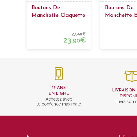
Boutons De
Boutons De
Manchette Claquette
Manchette É
27,
€
90
23,
€
90
15 ANS
LIVRAISON
EN LIGNE
DISPON
Achetez avec
Livraison 
le confiance maximale