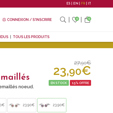
ES
EN
FR
IT
0
0
CONNEXION / S'INSCRIRE
NDUS
TOUS LES PRODUITS
27,
€
90
23,
€
90
maillés
EN STOCK
15% OFFRE
emaillés noeud.
90€
23,90€
23,90€