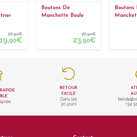
Boutons De
Boutons
trier
Manchette Boule
Manchet
Billard 2
27,
€
27,
€
90
90
19,
€
23,
€
90
90
RETOUR
AT
 RAPIDE
FACILE
AU
IBLE
Dans les
tienda@si
rapide
30 jours
+34 9