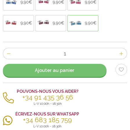
9,90€
9,90€
9,90€
9,90€
9,90€
9,90€
Nombre
d'items
Ajouter au panier
POUVONS-NOUS VOUS AIDER?
+34 91 435 36 56
L-V 10:00h - 18:30h
ÉCRIVEZ-NOUS SUR WHATSAPP
+34 683 185 759
L-V 10:00h - 18:30h