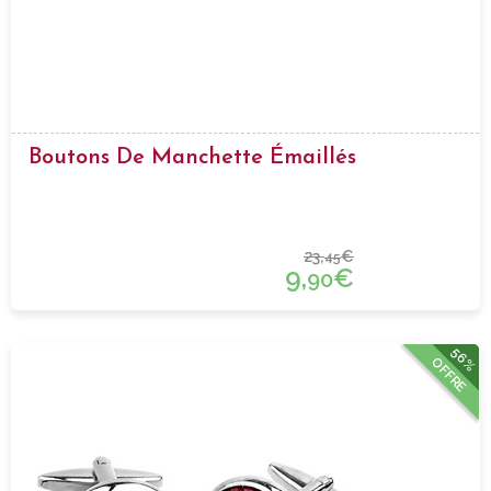
Boutons De Manchette Émaillés
23,
€
45
9,
€
90
56%
OFFRE