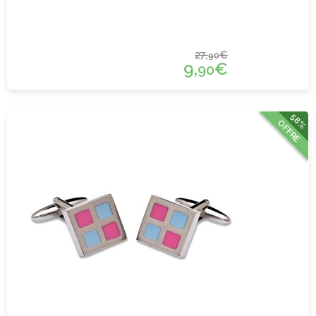
27,
€
90
9,
€
90
58%
OFFRE