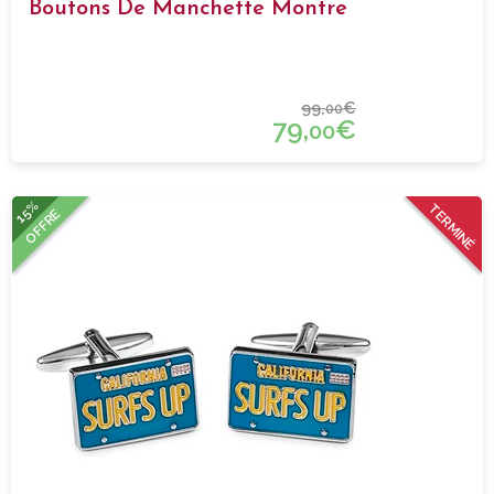
Boutons De Manchette Montre
99,
€
00
79,
€
00
15%
TERMINÉ
OFFRE