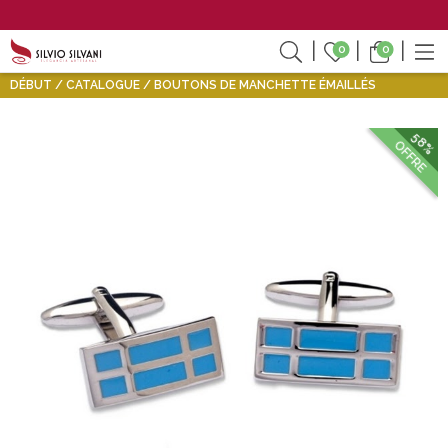
0
0
DÉBUT
CATALOGUE
BOUTONS DE MANCHETTE ÉMAILLÉS
58%
OFFRE