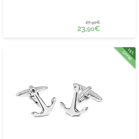
27,
€
90
23,
€
90
15%
OFFRE