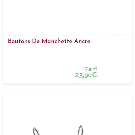
Boutons De Manchette Ancre
27,
€
90
23,
€
90