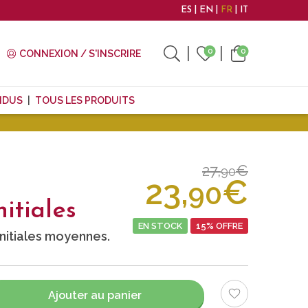
ES
EN
FR
IT
0
0
CONNEXION / S'INSCRIRE
NDUS
TOUS LES PRODUITS
27,
€
90
23,
€
90
itiales
EN STOCK
15% OFFRE
nitiales moyennes.
Ajouter au panier