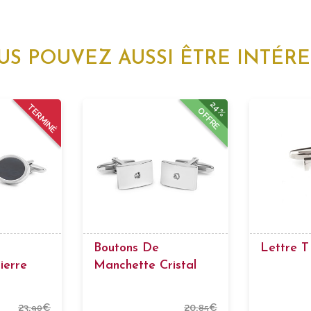
US POUVEZ AUSSI ÊTRE INTÉRE
24%
TERMINÉ
OFFRE
Boutons De
Lettre T
ierre
Manchette Cristal
23,
€
20,
€
90
85