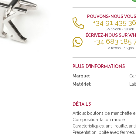
POUVONS-NOUS VOUS 
+34 91 435 36
L-V 10:00h - 18:30h
ÉCRIVEZ-NOUS SUR W
+34 683 185 
L-V 10:00h - 18:30h
PLUS D'INFORMATIONS
Marque:
Car
Matériel:
Lai
DÉTAILS
Article: boutons de manchette e
Composition: laiton rhodié.
Caracteristiques: anti-rouille, ant
Presentation: boîte avec fermetu