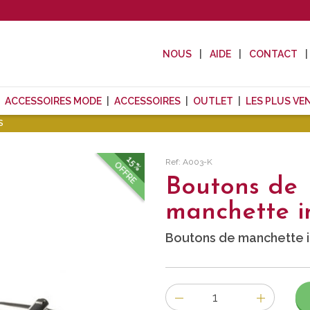
NOUS
AIDE
CONTACT
ACCESSOIRES MODE
ACCESSOIRES
OUTLET
LES PLUS VE
S
15%
Ref: A003-K
OFFRE
Boutons de
manchette in
Boutons de manchette i
Nombre
d'items