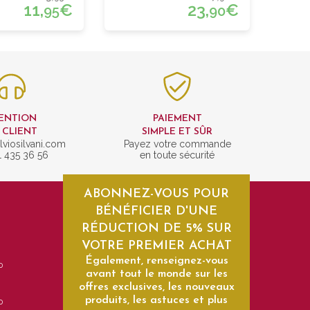
11,
€
23,
€
95
90
ENTION
PAIEMENT
 CLIENT
SIMPLE ET SÛR
lviosilvani.com
Payez votre commande
1 435 36 56
en toute sécurité
ABONNEZ-VOUS POUR
BÉNÉFICIER D'UNE
RÉDUCTION DE 5% SUR
VOTRE PREMIER ACHAT
Également, renseignez-vous
0
avant tout le monde sur les
offres exclusives, les nouveaux
produits, les astuces et plus
0