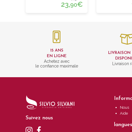
23,
€
90
15 ANS
LIVRAISON
EN LIGNE
DISPON
Achetez avec
Livraison 
le confiance maximale
Informa
Nous
Aide
Suivez nous
langue