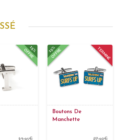
SSÉ
15%
15%
TERMINÉ
OFFRE
OFFRE
Boutons De
Manchette
Immatricule
13,
€
27,
€
95
90