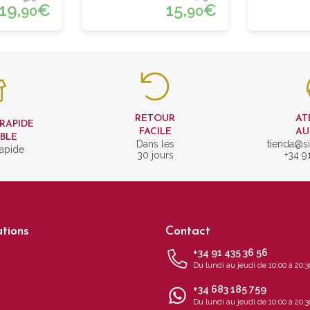
19,
€
15,
€
90
90
RETOUR
AT
 RAPIDE
FACILE
AU
IBLE
Dans les
tienda@si
rapide
30 jours
+34 9
tions
Contact
+34 91 435 36 56
Du lundi au jeudi de 10:00 à 20:3
+34 683 185 759
s
Du lundi au jeudi de 10:00 à 20:3