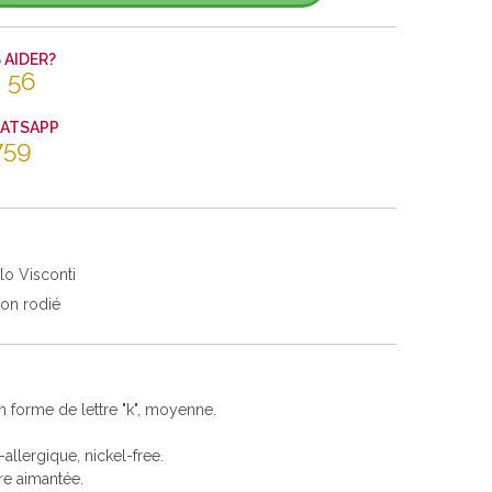
AIDER?
 56
HATSAPP
759
lo Visconti
ton rodié
n forme de lettre "k", moyenne.
i-allergique, nickel-free.
re aimantée.