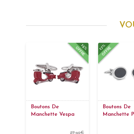
VO
15%
17%
OFFRE
OFFRE
Boutons De
Boutons De
Manchette Vespa
Manchette P
Rouge
27,
€
90