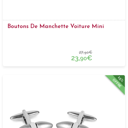
Boutons De Manchette Voiture Mini
27,
€
90
23,
€
90
15%
OFFRE