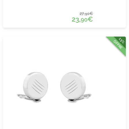
27,
€
90
23,
€
90
13%
OFFRE