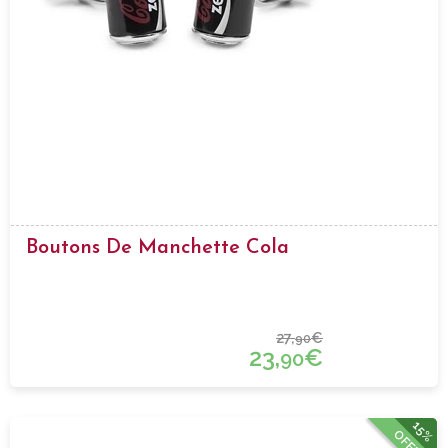
Boutons De Manchette Cola
27,
€
90
23,
€
90
15%
OFFRE