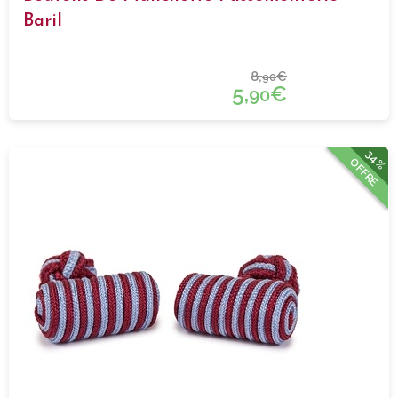
Baril
8,
€
90
5,
€
90
34%
OFFRE