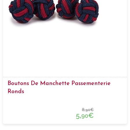
Boutons De Manchette Passementerie
Ronds
8,
€
90
5,
€
90