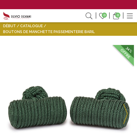
0
0
DÉBUT
CATALOGUE
BOUTONS DE MANCHETTE PASSEMENTERIE BARIL
34%
OFFRE