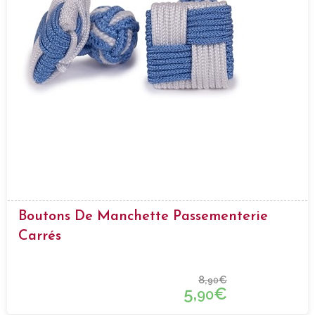
Boutons De Manchette Passementerie
Carrés
8,
€
90
5,
€
90