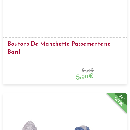
Boutons De Manchette Passementerie
Baril
8,
€
90
5,
€
90
34%
OFFRE