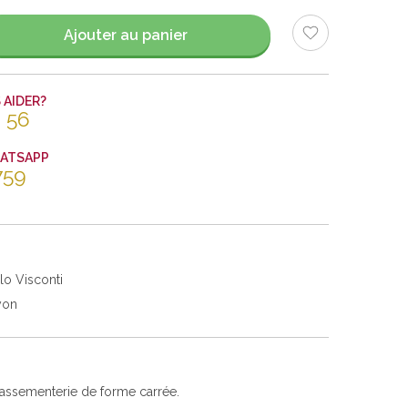
Ajouter au panier
AIDER?
 56
HATSAPP
759
lo Visconti
yon
passementerie de forme carrée.