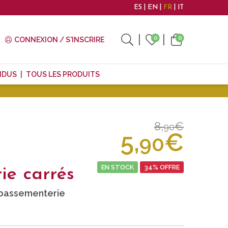
ES
EN
FR
IT
0
0
CONNEXION / S'INSCRIRE
NDUS
TOUS LES PRODUITS
8,
€
90
5,
€
90
EN STOCK
34% OFFRE
ie carrés
passementerie