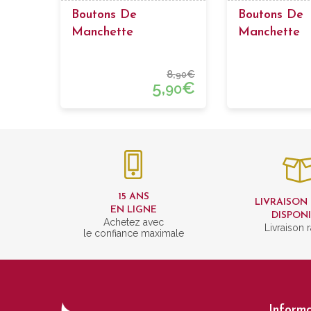
Boutons De
Boutons De
Manchette
Manchette
Passementerie Baril
Passementeri
8,
€
90
5,
€
90
15 ANS
LIVRAISON
EN LIGNE
DISPON
Achetez avec
Livraison 
le confiance maximale
Informa