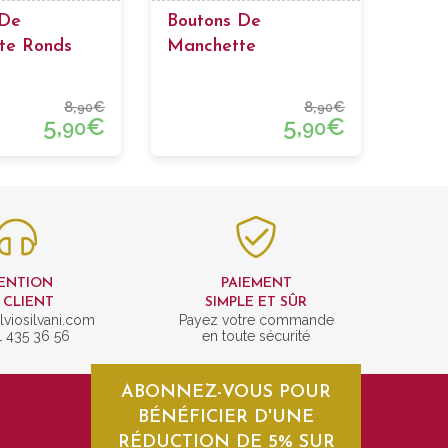
 De
Boutons De
te Ronds
Manchette
terie Bleu
Passementerie En
Forme De Baril Bleu
8,
€
8,
€
90
90
Pale Et Rouge
5,
€
5,
€
90
90
ENTION
PAIEMENT
 CLIENT
SIMPLE ET SÛR
lviosilvani.com
Payez votre commande
1 435 36 56
en toute sécurité
ABONNEZ-VOUS POUR
BÉNÉFICIER D'UNE
RÉDUCTION DE 5% SUR