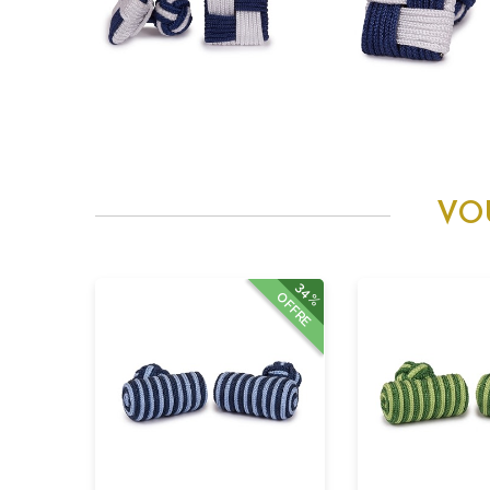
VO
34%
OFFRE