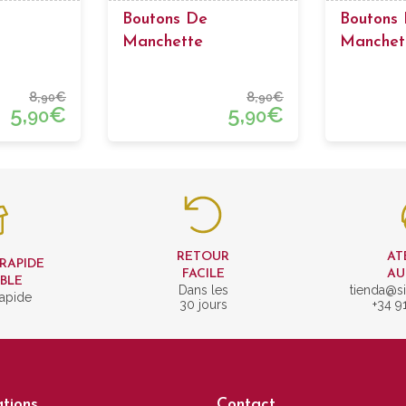
Boutons De
Boutons
Manchette
Manchet
e Baril
Passementerie
Passemen
Carrés
8,
€
8,
€
90
90
5,
€
5,
€
90
90
RETOUR
AT
 RAPIDE
FACILE
AU
IBLE
Dans les
tienda@si
rapide
30 jours
+34 9
tions
Contact