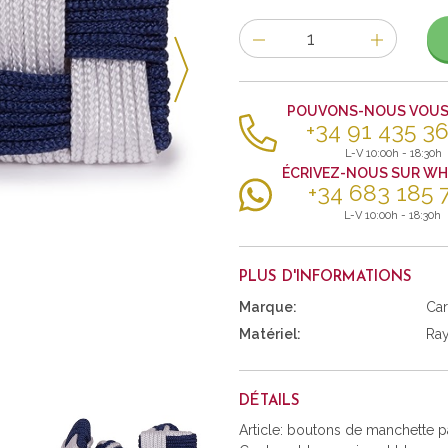
Nombre
d'items
POUVONS-NOUS VOUS 
+34 91 435 36
L-V 10:00h - 18:30h
ÉCRIVEZ-NOUS SUR W
+34 683 185 
L-V 10:00h - 18:30h
PLUS D'INFORMATIONS
Marque:
Car
Matériel:
Ra
DÉTAILS
Article: boutons de manchette 