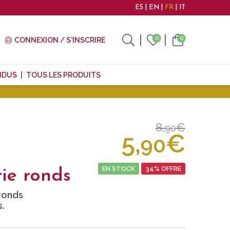
ES
EN
FR
IT
0
0
CONNEXION / S'INSCRIRE
NDUS
TOUS LES PRODUITS
8,
€
90
5,
€
90
EN STOCK
34% OFFRE
ie ronds
ronds
.