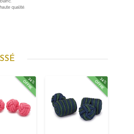
 blanc.
aute qualité.
SSÉ
34%
34%
OFFRE
OFFRE