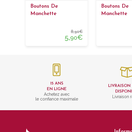
Boutons De
Boutons De
Manchette
Manchette
Passementerie
Passementeri
Carrés
8,
€
90
5,
€
90
15 ANS
LIVRAISON
EN LIGNE
DISPON
Achetez avec
Livraison 
le confiance maximale
Informa