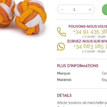
Nombre
d'items
POUVONS-NOUS VOUS 
+34 91 435 36
L-V 10:00h - 18:30h
ÉCRIVEZ-NOUS SUR W
+34 683 185 
L-V 10:00h - 18:30h
PLUS D'INFORMATIONS
Marque:
Car
Matériel:
Ra
DÉTAILS
Article: boutons de manchette 