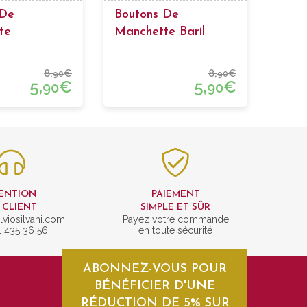
 De
Boutons De
te
Manchette Baril
nterie Ronds
Passementerie Bleu
Rose Fraise
Et Vert
8,
€
8,
€
90
90
5,
€
5,
€
90
90
ENTION
PAIEMENT
 CLIENT
SIMPLE ET SÛR
lviosilvani.com
Payez votre commande
1 435 36 56
en toute sécurité
ABONNEZ-VOUS POUR
BÉNÉFICIER D'UNE
RÉDUCTION DE 5% SUR