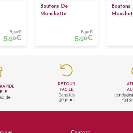
Boutons De
Boutons
Manchette
Manchet
e Baril
Passementerie Ronds
Passeme
Couleur 
8,
€
8,
€
90
90
5,
€
5,
€
90
90
RETOUR
AT
 RAPIDE
FACILE
AU
IBLE
Dans les
tienda@si
rapide
30 jours
+34 9
tions
Contact