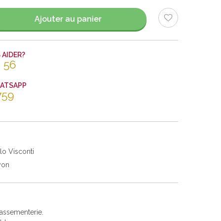
Ajouter au panier
AIDER?
 56
HATSAPP
759
lo Visconti
yon
passementerie.