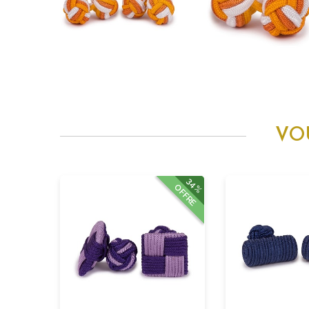
VO
34%
OFFRE