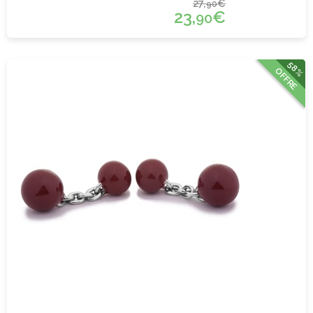
27,
€
90
23,
€
90
58%
OFFRE