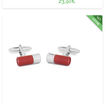
23,
€
90
15%
OFFRE