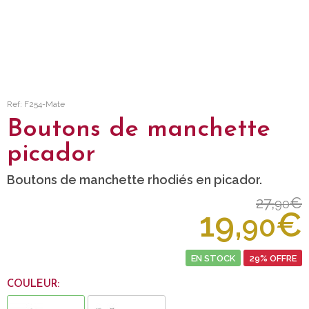
Ref: F254-Mate
Boutons de manchette
picador
Boutons de manchette rhodiés en picador.
27,
€
90
19,
€
90
EN STOCK
29% OFFRE
COULEUR: