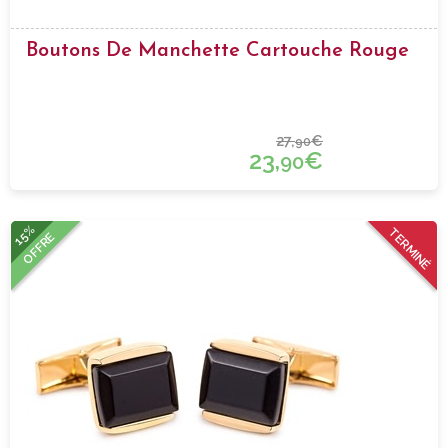
Boutons De Manchette Cartouche Rouge
27,
€
90
23,
€
90
15%
TERMINÉ
OFFRE