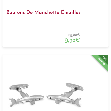
Boutons De Manchette Émaillés
25,
€
00
9,
€
90
15%
OFFRE