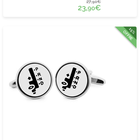
27,
€
90
23,
€
90
15%
OFFRE