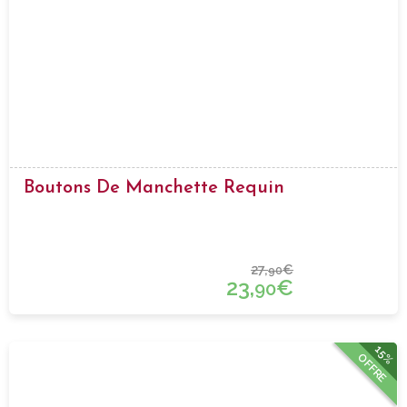
Boutons De Manchette Requin
27,
€
90
23,
€
90
15%
OFFRE