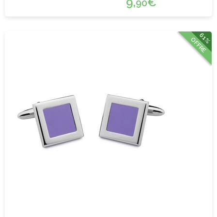
9,
€
90
61%
OFFRE